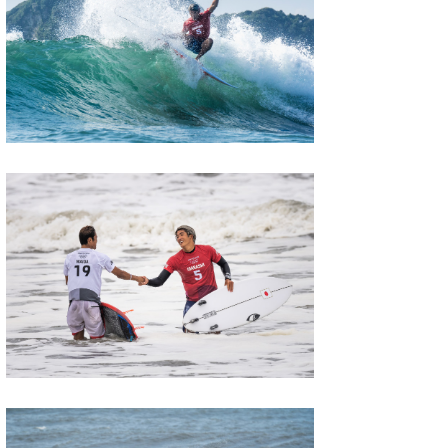
喜納海人
KID
KOBU
KY
MIN
mitz
OYZ
S.K
Soulman
VAGY
waka☆=
YUKI☆