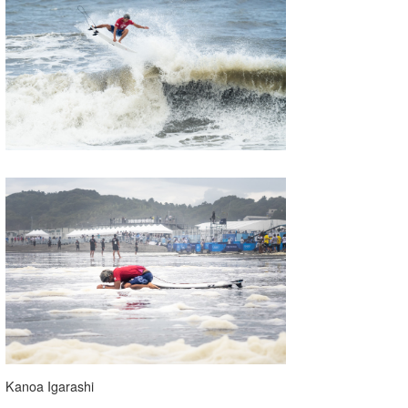
たっちー
ハンマー
まっきー
三輪予報士
小川予報士
上田純子
上條将美
唐澤予報士
SancheZ
ゴン
Kanoa Igarashi
米山予報士