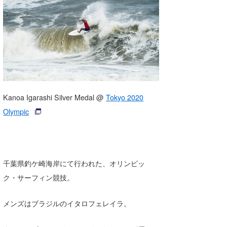
湘南
お知らせ
今月のプレゼント
千葉北
その他
伊豆
ルール＆How to
千葉南
VOTE!
大阪
Kanoa Igarashi Silver Medal @
Tokyo 2020
サーファーズ
Olympic
四国
沖縄
千葉県釣ケ崎海岸にて行われた、オリンピッ
ク・サーフィン競技。
メンズはブラジルのイタロフェレイラ。
ライター/寄稿メディア