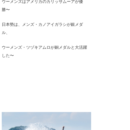
ウーメンズはアメリカのカリッサムーアが優
Core Surf Japan
勝〜
メディア
Naoya Kimoto
日本勢は、メンズ・カノアイガラシが銀メダ
波伝説アンバサダー/プロライダー
mitsuteru Kamio
SURFMEDIA
ル、
波伝説スタッフ
Yasunari Inoue
Colors MAGAZINE
福島寿実子
ウーメンズ・ツヅキアムロが銅メダルと大活躍
Yoshiyuki Obata
WAVAL
中浦“JET”章
☆加藤
波伝説
した〜
arukasvision
嵯峨明日香
+☆maki☆+
DELTA FORCE SURF
進士剛光
Aichan
CBA Films
田原啓江
chan-U
熊谷素子
植村未来
ECE
NOBUFUKU
G◎Da
大野”MAR”修聖
H