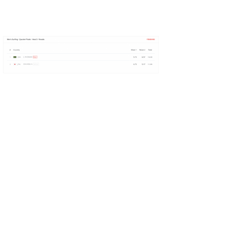
wanda
予報士 hiro.
banpaku
Mr.K
chappy
Romisea