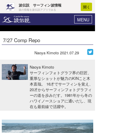
波伝説 サーフィン波情報
開く
波の情報を波伝説アプリでみる
MENU
ニュース
ヘルプ
マイホーム
7/27 Comp Repo
Core Surf Japan
ログイン
コンテスト
Naoya Kimoto
2021.07.29
新規会員登録
ファッション/グッズ
Naoya Kimoto
波情報･概況
サーフィンフォトグラフ界の巨匠、
アート＆エンタメ
重厚なショットが魅力のKINこと木
波予想ツール
WAVE HUNTER
本直哉。 16才でサーフィンを覚え、
コラム
20才からサーフィンフォトグラフィ
気象情報
ーの道を歩みだす。1981年から冬の
ハワイノースショアに通いだし、現
トラベル
ニュース
在も最前線で活躍中。
ショップ情報
サーフィンエリアガイド
ショップ情報
ウラナミ
会員メニュー