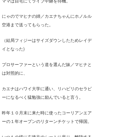
ママは自宅にてライブ中継を待機。
Core Surf Japan
にゃのでマヒナの姉／カエナちゃんにホノルル
メディア
Naoya Kimoto
空港まで送ってもらった。
波伝説アンバサダー/プロライダー
mitsuteru Kamio
SURFMEDIA
（結局フィジーはサイズダウンしたためレイデ
波伝説スタッフ
Yasunari Inoue
Colors MAGAZINE
福島寿実子
イとなった)
Yoshiyuki Obata
WAVAL
中浦“JET”章
☆加藤
波伝説
プロサーファーという道を選んだ妹／マヒナと
arukasvision
嵯峨明日香
+☆maki☆+
は対照的に、
DELTA FORCE SURF
進士剛光
Aichan
カエナはハワイ大学に通い、リハビリのセラピ
CBA Films
田原啓江
chan-U
ーになるべく猛勉強に励んでいると言う。
熊谷素子
植村未来
ECE
昨年１０月末に来た時に使ったコーリアンエア
NOBUFUKU
G◎Da
ーの１年オープンのリターンチケットで帰国。
大野”MAR”修聖
H
いつもの様に左後方のシートに座り、離陸する