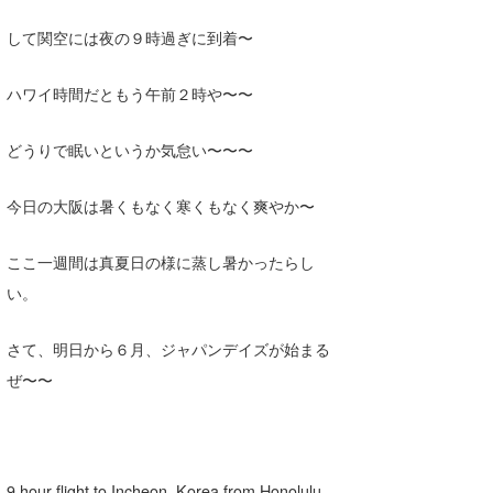
して関空には夜の９時過ぎに到着〜
ハワイ時間だともう午前２時や〜〜
どうりで眠いというか気怠い〜〜〜
今日の大阪は暑くもなく寒くもなく爽やか〜
ここ一週間は真夏日の様に蒸し暑かったらし
い。
さて、明日から６月、ジャパンデイズが始まる
ぜ〜〜
9 hour flight to Incheon, Korea from Honolulu.