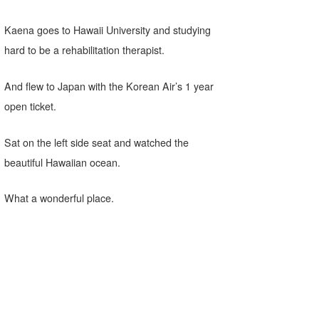
たっちー
Kaena goes to Hawaii University and studying
ハンマー
hard to be a rehabilitation therapist.
まっきー
And flew to Japan with the Korean Air’s 1 year
open ticket.
三輪予報士
小川予報士
Sat on the left side seat and watched the
beautiful Hawaiian ocean.
上田純子
上條将美
What a wonderful place.
唐澤予報士
SancheZ
ゴン
米山予報士