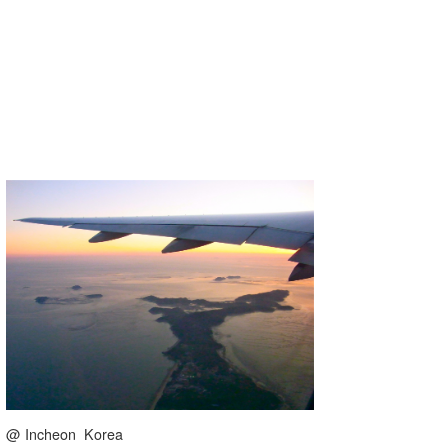
wanda
予報士 hiro.
banpaku
Mr.K
chappy
Romisea
@ Incheon Korea