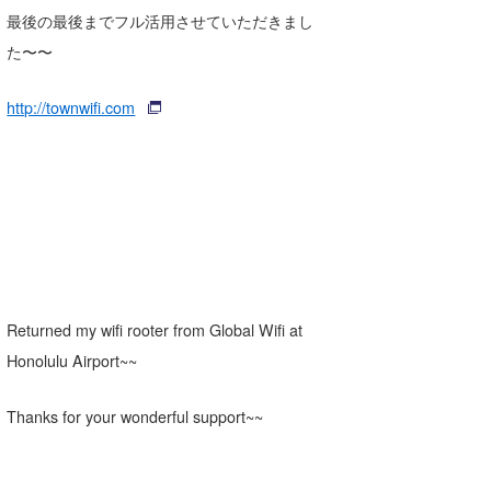
最後の最後までフル活用させていただきまし
た〜〜
http://townwifi.com
Returned my wifi rooter from Global Wifi at
Honolulu Airport~~
Thanks for your wonderful support~~