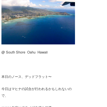
湘南
お知らせ
今月のプレゼント
千葉北
その他
伊豆
ルール＆How to
千葉南
VOTE!
大阪
サーファーズ
@ South Shore Oahu Hawaii
四国
沖縄
本日のノース、デッドフラット〜
今日はマヒナの試合が行われるかもしれないの
で、
ライター/寄稿メディア