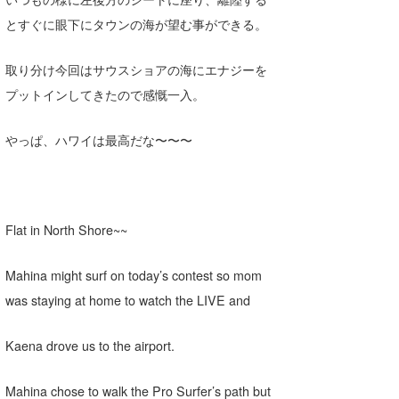
喜納海人
KID
とすぐに眼下にタウンの海が望む事ができる。
KOBU
取り分け今回はサウスショアの海にエナジーを
プットインしてきたので感慨一入。
KY
MIN
やっぱ、ハワイは最高だな〜〜〜
mitz
OYZ
Flat in North Shore~~
S.K
Mahina might surf on today’s contest so mom
Soulman
was staying at home to watch the LIVE and
VAGY
Kaena drove us to the airport.
waka☆=
YUKI☆
Mahina chose to walk the Pro Surfer’s path but