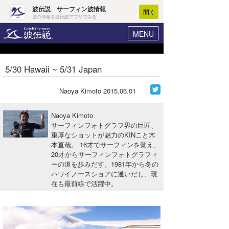
波伝説 サーフィン波情報
開く
波の情報を波伝説アプリでみる
MENU
ニュース
ヘルプ
マイホーム
5/30 Hawaii ~ 5/31 Japan
Core Surf Japan
ログイン
コンテスト
Naoya Kimoto
2015.06.01
新規会員登録
ファッション/グッズ
Naoya Kimoto
波情報･概況
サーフィンフォトグラフ界の巨匠、
アート＆エンタメ
重厚なショットが魅力のKINこと木
波予想ツール
WAVE HUNTER
本直哉。 16才でサーフィンを覚え、
コラム
20才からサーフィンフォトグラフィ
気象情報
ーの道を歩みだす。1981年から冬の
ハワイノースショアに通いだし、現
トラベル
ニュース
在も最前線で活躍中。
ショップ情報
サーフィンエリアガイド
ショップ情報
ウラナミ
会員メニュー