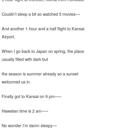
Couldn’t sleep a bit so watched 5 movies~~
And another 1 hour and a half flight to Kansai
Airport.
When I go back to Japan on spring, the place
usually filled with dark but
the season is summer already so a sunset
welcomed us in.
Finally got to Kansai on 9 pm~~~
Hawaiian time is 2 am~~~
No wonder I’m damn sleepy~~