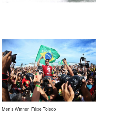
たっちー
ハンマー
まっきー
三輪予報士
小川予報士
上田純子
上條将美
唐澤予報士
Men’s Winner Filipe Toledo
SancheZ
ゴン
米山予報士