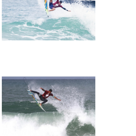
喜納海人
KID
KOBU
KY
MIN
mitz
OYZ
S.K
Soulman
VAGY
waka☆=
YUKI☆