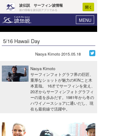
波伝説 サーフィン波情報
開く
波の情報を波伝説アプリでみる
MENU
ニュース
ヘルプ
マイホーム
5/16 Hawaii Day
Core Surf Japan
ログイン
コンテスト
Naoya Kimoto
2015.05.18
新規会員登録
ファッション/グッズ
Naoya Kimoto
波情報･概況
サーフィンフォトグラフ界の巨匠、
アート＆エンタメ
重厚なショットが魅力のKINこと木
波予想ツール
WAVE HUNTER
本直哉。 16才でサーフィンを覚え、
コラム
20才からサーフィンフォトグラフィ
気象情報
ーの道を歩みだす。1981年から冬の
ハワイノースショアに通いだし、現
トラベル
ニュース
在も最前線で活躍中。
ショップ情報
サーフィンエリアガイド
ショップ情報
ウラナミ
会員メニュー