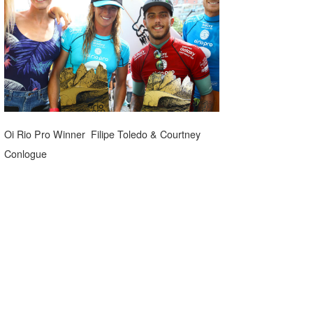
湘南
お知らせ
今月のプレゼント
千葉北
その他
伊豆
ルール＆How to
千葉南
VOTE!
大阪
Oi Rio Pro Winner Filipe Toledo & Courtney
サーファーズ
Conlogue
四国
沖縄
ライター/寄稿メディア