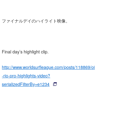
ファイナルデイのハイライト映像。
Final day’s highlight clip.
http://www.worldsurfleague.com/posts/118869/oi
-rio-pro-highlights-video?
serializedFilterBy=e1234