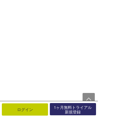
1ヶ月無料トライアル
ログイン
新規登録
して、WSL、次なるステージは、
フィジープ
ロ
。