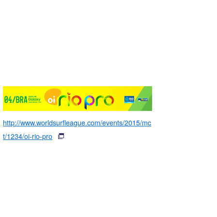
http://www.worldsurfleague.com/events/2015/mc
t/1234/oi-rio-pro