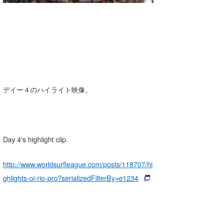
デイー４のハイライト映像。
Day 4′s highlight clip.
http://www.worldsurfleague.com/posts/118707/hi
ghlights-oi-rio-pro?serializedFilterBy=e1234