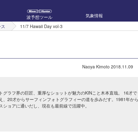
気象情報
波予想ツール
ース
11/7 Hawaii Day vol-3
Naoya Kimoto
2018.11.09
トグラフ界の巨匠、重厚なショットが魅力のKINこと木本直哉。 16才で
え、20才からサーフィンフォトグラフィーの道を歩みだす。1981年か
スショアに通いだし、現在も最前線で活躍中。