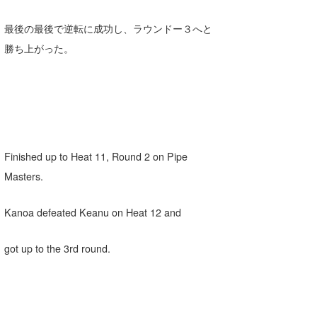
Core Surf Japan
最後の最後で逆転に成功し、ラウンドー３へと
メディア
Naoya Kimoto
勝ち上がった。
波伝説アンバサダー/プロライダー
mitsuteru Kamio
SURFMEDIA
波伝説スタッフ
Yasunari Inoue
Colors MAGAZINE
福島寿実子
Yoshiyuki Obata
WAVAL
中浦“JET”章
☆加藤
波伝説
Finished up to Heat 11, Round 2 on Pipe
arukasvision
嵯峨明日香
+☆maki☆+
Masters.
DELTA FORCE SURF
進士剛光
Aichan
Kanoa defeated Keanu on Heat 12 and
CBA Films
田原啓江
chan-U
熊谷素子
植村未来
ECE
got up to the 3rd round.
NOBUFUKU
G◎Da
大野”MAR”修聖
H