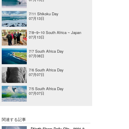
7/11 Shikoku Day
07月13日
7/8~9~10 South Africa ~ Japan
07月13日
7/7 South Africa Day
07月08日
7/6 South Africa Day
07月07日
7/5 South Africa Day
07月07日
関連する記事
『North Shore Daily Clip』2021.3.7 @ Rocky