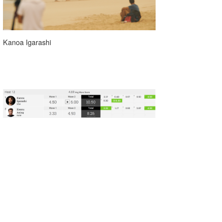
wanda
予報士 hiro.
Kanoa Igarashi
banpaku
Mr.K
chappy
Romisea