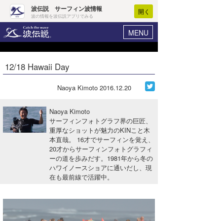
波伝説 サーフィン波情報
開く
波の情報を波伝説アプリでみる
MENU
ニュース
ヘルプ
マイホーム
12/18 Hawaii Day
Core Surf Japan
ログイン
コンテスト
Naoya Kimoto
2016.12.20
新規会員登録
ファッション/グッズ
Naoya Kimoto
波情報･概況
サーフィンフォトグラフ界の巨匠、
アート＆エンタメ
重厚なショットが魅力のKINこと木
波予想ツール
WAVE HUNTER
本直哉。 16才でサーフィンを覚え、
コラム
20才からサーフィンフォトグラフィ
気象情報
ーの道を歩みだす。1981年から冬の
ハワイノースショアに通いだし、現
トラベル
ニュース
在も最前線で活躍中。
ショップ情報
サーフィンエリアガイド
ショップ情報
ウラナミ
会員メニュー