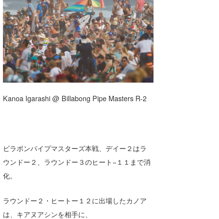
湘南
お知らせ
今月のプレゼント
千葉北
その他
伊豆
ルール＆How to
千葉南
VOTE!
大阪
Kanoa Igarashi @ Billabong Pipe Masters R-2
サーファーズ
四国
沖縄
ビラボンパイプマスターズ本戦、デイー２はラ
ウンドー２、ラウンドー３のヒート−１１まで消
化。
ラウンドー２・ヒートー１２に出場したカノア
ライター/寄稿メディア
は、キアヌアシンを相手に、