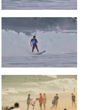
たっちー
ハンマー
まっきー
三輪予報士
小川予報士
上田純子
上條将美
唐澤予報士
SancheZ
ゴン
米山予報士