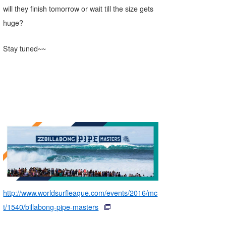
will they finish tomorrow or wait till the size gets
huge?
Stay tuned~~
http://www.worldsurfleague.com/events/2016/mc
t/1540/billabong-pipe-masters