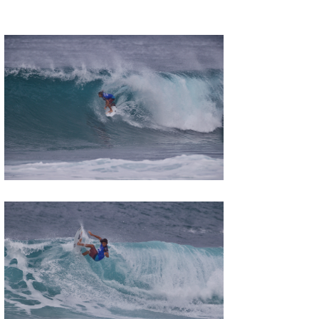
喜納海人
KID
KOBU
KY
MIN
mitz
OYZ
S.K
Soulman
VAGY
waka☆=
YUKI☆