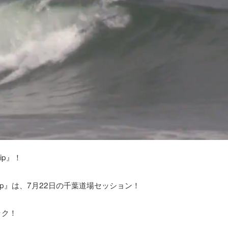
ip』！
ly Clip』は、7月22日の千葉道場セッション！
ック！