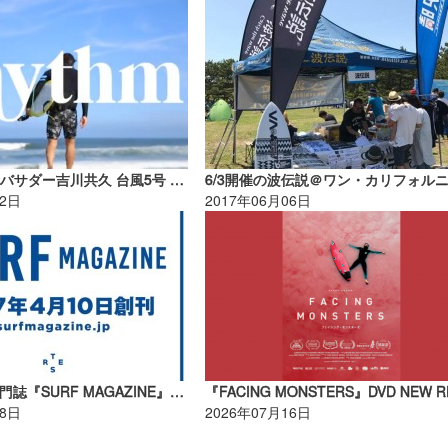
Rhythm. アンバサダー吉川共久 台風5号 オルタナティブセッション in 一宮【広告】
22日
2017年06月06日
サーフィン専門誌『SURF MAGAZINE』新創刊！
08日
2026年07月16日