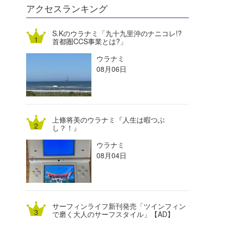
DELTA FORCE SURF
進士剛光
Aichan
アクセスランキング
CBA Films
田原啓江
chan-U
S.Kのウラナミ「九十九里沖のナニコレ!?
首都圏CCS事業とは?」
熊谷素子
植村未来
ECE
ウラナミ
NOBUFUKU
G◎Da
08月06日
大野”MAR”修聖
H
喜納海人
KID
上條将美のウラナミ『人生は暇つぶ
KOBU
し？！』
ウラナミ
KY
08月04日
MIN
mitz
サーフィンライフ新刊発売「ツインフィン
OYZ
で磨く大人のサーフスタイル」【AD】