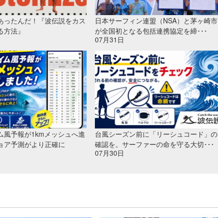
あったんだ！『波伝説をカス
日本サーフィン連盟（NSA）と茅ヶ崎市
る方法』
が全国初となる包括連携協定を締･･･
07月31日
ム風予報が1kmメッシュへ進
台風シーズン前に「リーシュコード」の
ョア予測がより正確に
確認を。サーファーの命を守る大切･･･
07月30日