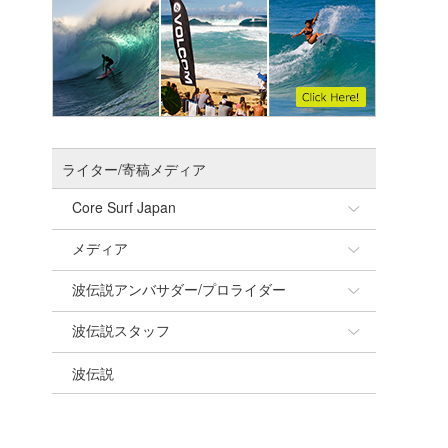
ライター/寄稿メディア
Core Surf Japan
メディア
Naoya Kimoto
波伝説アンバサダー/プロライダー
mitsuteru Kamio
SURFMEDIA
波伝説スタッフ
Yasunari Inoue
Colors MAGAZINE
福島寿実子
波伝説
Yoshiyuki Obata
WAVAL
中浦“JET”章
☆加藤
arukasvision
嵯峨明日香
+☆maki☆+