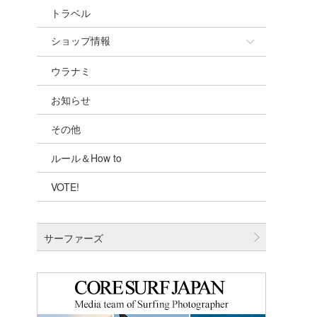
トラベル
ショップ情報
ウラナミ
ショップ情報
お知らせ
湘南
その他
千葉北
ルール＆How to
伊豆
VOTE!
千葉南
大阪
サーファーズ
四国
沖縄