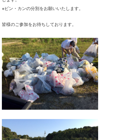
Core Surf Japan
※ビン・カンの分別をお願いいたします。
メディア
Naoya Kimoto
皆様のご参加をお待ちしております。
波伝説アンバサダー/プロライダー
mitsuteru Kamio
SURFMEDIA
波伝説スタッフ
Yasunari Inoue
Colors MAGAZINE
福島寿実子
Yoshiyuki Obata
WAVAL
中浦“JET”章
☆加藤
波伝説
arukasvision
嵯峨明日香
+☆maki☆+
DELTA FORCE SURF
進士剛光
Aichan
CBA Films
田原啓江
chan-U
熊谷素子
植村未来
ECE
NOBUFUKU
G◎Da
大野”MAR”修聖
H