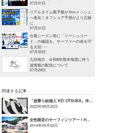
07月31日
たっちー
リアルタイム風予報が1kmメッシュ
へ進化！オフショア予測がより正確
ハンマー
に
07月31日
まっきー
台風シーズン前に「リーシュコー
ド」の確認を。サーファーの命を守
三輪予報士
る大切･･･
07月30日
小川予報士
九州地方 令和8年熊本地震に伴う
波情報の配信について
上田純子
07月29日
上條将美
関連する記事
唐澤予報士
「波乗り絵描人 KEI OTSUKA」作品展が千葉・宮崎で開催！【AD】
SancheZ
2023年08月25日
ゴン
女性限定のサーフィンツアー！HONEY presents Surfing ＆ Yoga Tour
2014年05月02日
米山予報士