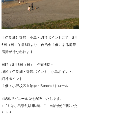
湘南
お知らせ
今月のプレゼント
千葉北
その他
伊豆
ルール＆How to
千葉南
VOTE!
【伊良湖】寺沢・小島・細谷ポイントにて、8月
6日（日）午前6時より、自治会主催による海岸
大阪
清掃が行なわれます。
サーファーズ
四国
日時：8月6日（日） 午前6時～
沖縄
場所：伊良湖・寺沢ポイント、小島ポイント、
細谷ポイント
主催：小沢校区自治会・Beachパトロール
※現地でビニール袋を配布いたします。
※ゴミは小島砂利駐車場にて、自治会が回収いた
ライター/寄稿メディア
します。