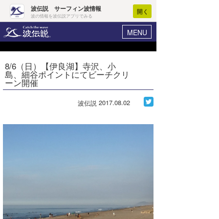
波伝説 サーフィン波情報
開く
波の情報を波伝説アプリでみる
MENU
ニュース
ヘルプ
マイホーム
8/6（日）【伊良湖】寺沢、小
Core Surf Japan
島、細谷ポイントにてビーチクリ
ログイン
ーン開催
コンテスト
新規会員登録
2017.08.02
波伝説
ファッション/グッズ
波情報･概況
アート＆エンタメ
波予想ツール
WAVE HUNTER
コラム
気象情報
トラベル
ニュース
ショップ情報
サーフィンエリアガイド
ショップ情報
ウラナミ
会員メニュー