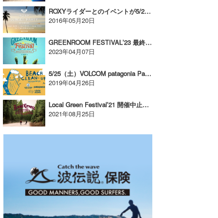
ROXYライダーとのイベントが5/23（月）・24（火）千葉にて開催！【広告】
wanda
2016年05月20日
予報士 hiro.
GREENROOM FESTIVALʼ23 最終出演アーティスト決定!【AD】
2023年04月07日
banpaku
5/25（土）VOLCOM patagonia Partner CHP Sunrise Beach Clean Upのお知らせ【AD】
Mr.K
2019年04月26日
chappy
Local Green Festival’21 開催中止のお知らせ【AD】
2021年08月25日
Romisea