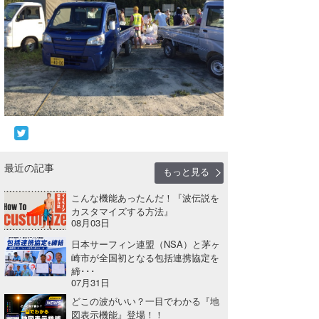
喜納海人
KID
KOBU
KY
MIN
mitz
OYZ
最近の記事
もっと見る
S.K
こんな機能あったんだ！『波伝説を
カスタマイズする方法』
Soulman
08月03日
日本サーフィン連盟（NSA）と茅ヶ
VAGY
崎市が全国初となる包括連携協定を
締･･･
waka☆=
07月31日
どこの波がいい？一目でわかる『地
YUKI☆
図表示機能』登場！！