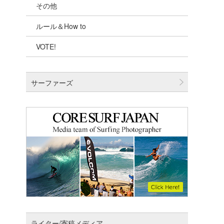
その他
千葉北
ルール＆How to
伊豆
VOTE!
千葉南
大阪
サーファーズ
四国
沖縄
ライター/寄稿メディア