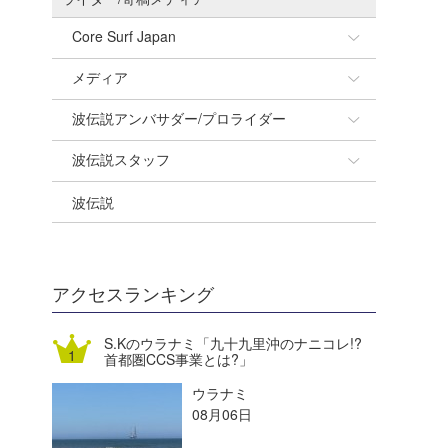
Core Surf Japan
メディア
Naoya Kimoto
波伝説アンバサダー/プロライダー
mitsuteru Kamio
SURFMEDIA
波伝説スタッフ
Yasunari Inoue
Colors MAGAZINE
福島寿実子
波伝説
Yoshiyuki Obata
WAVAL
中浦“JET”章
☆加藤
arukasvision
嵯峨明日香
+☆maki☆+
DELTA FORCE SURF
進士剛光
Aichan
アクセスランキング
CBA Films
田原啓江
chan-U
S.Kのウラナミ「九十九里沖のナニコレ!?
首都圏CCS事業とは?」
熊谷素子
植村未来
ECE
ウラナミ
NOBUFUKU
G◎Da
08月06日