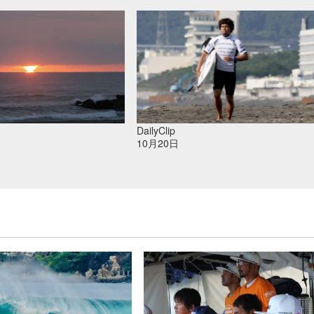
DailyClip
10月20日