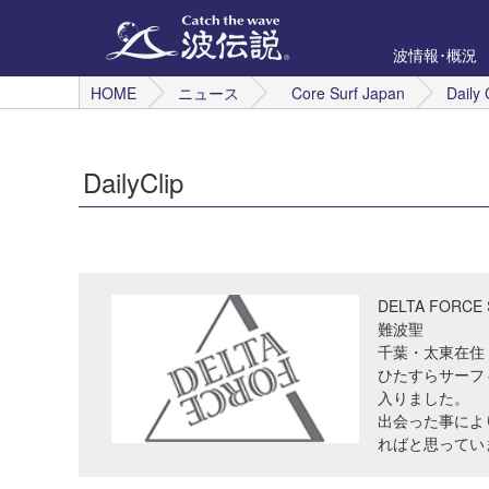
波情報･概況
HOME
ニュース
Core Surf Japan
Daily 
DailyClip
DELTA FORCE
難波聖
千葉・太東在住
ひたすらサーフ
入りました。
出会った事によ
ればと思ってい