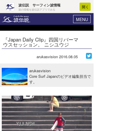
波伝説 サーフィン波情報
開く
波の情報を波伝説アプリでみる
MENU
ニュース
ヘルプ
マイホーム
『Japan Daily Clip』四国リバーマ
Core Surf Japan
ウスセッション。 ニシユウジ
ログイン
コンテスト
新規会員登録
arukasvision
2016.08.05
ファッション/グッズ
波情報･概況
arukasvision
アート＆エンタメ
Core Surf Japanのビデオ編集担当で
波予想ツール
WAVE HUNTER
す。
コラム
気象情報
トラベル
ニュース
ショップ情報
サーフィンエリアガイド
ショップ情報
ウラナミ
会員メニュー