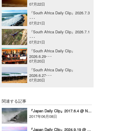
07月22日
喜納海人
KID
『South Africa Daily Clip』2026.7.3
･･･
KOBU
07月21日
KY
『South Africa Daily Clip』2026.7.1
･･･
07月21日
MIN
『South Africa Daily Clip』
mitz
2026.6.29･･･
07月20日
OYZ
『South Africa Daily Clip』
2026.6.27･･･
S.K
07月20日
Soulman
関連する記事
VAGY
『Japan Daily Clip』2017.6.4 @ Nihonkai vol.1
waka☆=
2017年06月08日
YUKI☆
『Japan Daily Clip』2024.9.19 @ Shikoku