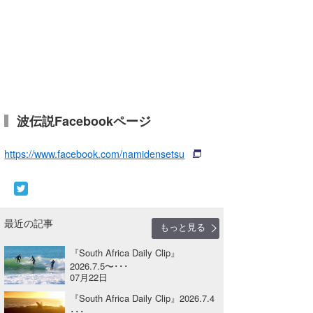
Core Surf Japan
メディア
Naoya Kimoto
波伝説アンバサダー/プロライダー
mitsuteru Kamio
SURFMEDIA
波伝説スタッフ
Yasunari Inoue
Colors MAGAZINE
福島寿実子
波伝説Facebookページ
Yoshiyuki Obata
WAVAL
中浦“JET”章
☆加藤
波伝説
https://www.facebook.com/namidensetsu
arukasvision
嵯峨明日香
+☆maki☆+
DELTA FORCE SURF
進士剛光
Aichan
CBA Films
田原啓江
chan-U
最近の記事
もっと見る
熊谷素子
植村未来
ECE
『South Africa Daily Clip』
2026.7.5〜･･･
NOBUFUKU
G◎Da
07月22日
『South Africa Daily Clip』2026.7.4
大野”MAR”修聖
H
･･･