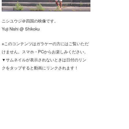
湘南
お知らせ
今月のプレゼント
千葉北
その他
ニシユウジ＠四国の映像です。
伊豆
ルール＆How to
Yuji Nishi @ Shikoku
千葉南
VOTE!
※このコンテンツはガラケーの方にはご覧いただ
けません。スマホ・PCからお楽しみください。
大阪
▼サムネイルが表示されないときは日付のリン
サーファーズ
四国
クをタップすると動画にリンクされます！
沖縄
ライター/寄稿メディア