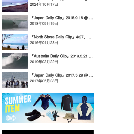
2024年10月17日
たっちー
『Japan Daily Clip』2018.9.16 @ Shikoku vol.2
ハンマー
2018年09月19日
まっきー
『North Shore Daily Clip』4/27、ロッキーセッション。
2016年04月28日
三輪予報士
『Australia Daily Clip』2019.3.21 @ WA
小川予報士
2019年03月22日
上田純子
『Japan Daily Clip』2017.5.28 @ Chiba vol.2
2017年05月28日
上條将美
唐澤予報士
SancheZ
ゴン
米山予報士