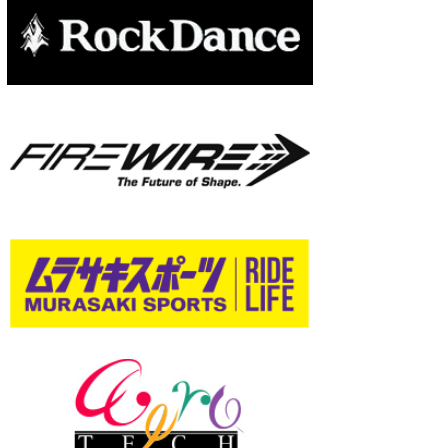
wanda
予報士 hiro.
banpaku
Mr.K
chappy
Romisea