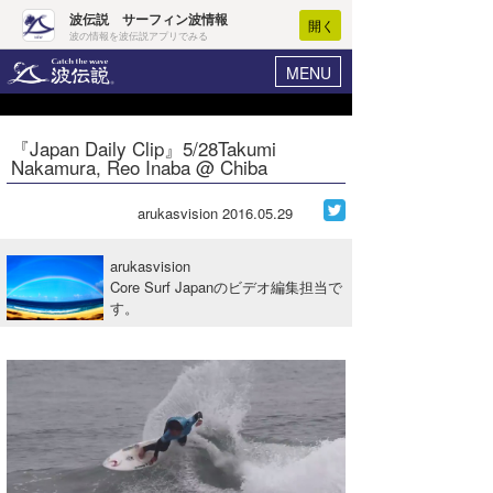
波伝説 サーフィン波情報
開く
波の情報を波伝説アプリでみる
MENU
ニュース
ヘルプ
マイホーム
『Japan Daily Clip』5/28Takumi
Core Surf Japan
Nakamura, Reo Inaba @ Chiba
ログイン
コンテスト
新規会員登録
arukasvision
2016.05.29
ファッション/グッズ
波情報･概況
arukasvision
アート＆エンタメ
Core Surf Japanのビデオ編集担当で
波予想ツール
WAVE HUNTER
す。
コラム
気象情報
トラベル
ニュース
ショップ情報
サーフィンエリアガイド
ショップ情報
ウラナミ
会員メニュー