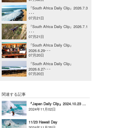
喜納海人
KID
『South Africa Daily Clip』2026.7.3
･･･
07月21日
KOBU
『South Africa Daily Clip』2026.7.1
KY
･･･
07月21日
MIN
『South Africa Daily Clip』
2026.6.29･･･
mitz
07月20日
『South Africa Daily Clip』
OYZ
2026.6.27･･･
07月20日
S.K
Soulman
関連する記事
VAGY
『Japan Daily Clip』2024.10.23 @ Okinawa
2024年11月02日
waka☆=
11/23 Hawaii Day
YUKI☆
2024年11月25日