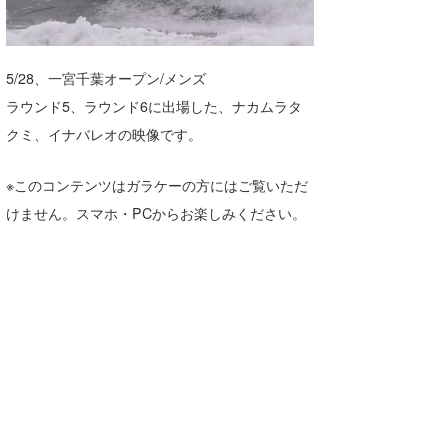
湘南
お知らせ
今月のプレゼント
千葉北
その他
5/28、一宮千葉オープン/メンズ
伊豆
ルール＆How to
ラウンド5、ラウンド6に出場した、ナカムラタ
クミ、イナバレオの映像です。
千葉南
VOTE!
大阪
※このコンテンツはガラケーの方にはご覧いただ
サーファーズ
けません。スマホ・PCからお楽しみください。
四国
沖縄
ライター/寄稿メディア