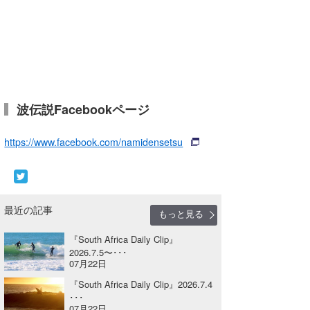
Core Surf Japan
メディア
Naoya Kimoto
波伝説アンバサダー/プロライダー
mitsuteru Kamio
SURFMEDIA
波伝説スタッフ
Yasunari Inoue
Colors MAGAZINE
福島寿実子
波伝説Facebookページ
Yoshiyuki Obata
WAVAL
中浦“JET”章
☆加藤
波伝説
https://www.facebook.com/namidensetsu
arukasvision
嵯峨明日香
+☆maki☆+
DELTA FORCE SURF
進士剛光
Aichan
最近の記事
CBA Films
田原啓江
chan-U
もっと見る
『South Africa Daily Clip』
熊谷素子
植村未来
ECE
2026.7.5〜･･･
07月22日
NOBUFUKU
G◎Da
『South Africa Daily Clip』2026.7.4
･･･
大野”MAR”修聖
H
07月22日