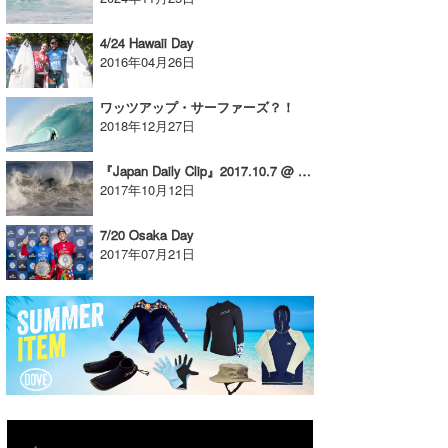
たっちー
4/24 Hawaii Day
2016年04月26日
ハンマー
ワッツアップ・サーファーズ？！
まっきー
2018年12月27日
三輪予報士
『Japan Daily Clip』2017.10.7 @ Ibaraki
2017年10月12日
小川予報士
上田純子
7/20 Osaka Day
2017年07月21日
上條将美
唐澤予報士
SancheZ
ゴン
米山予報士