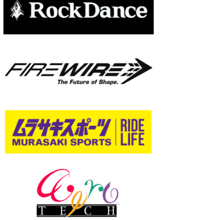
wanda
予報士 hiro.
banpaku
Mr.K
chappy
Romisea