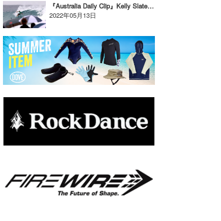
『Australia Daily Clip』Kelly Slater / 2022.5.8 @ SNAPPER ROCKS
たっちー
2022年05月13日
ハンマー
まっきー
三輪予報士
小川予報士
上田純子
上條将美
唐澤予報士
SancheZ
ゴン
米山予報士