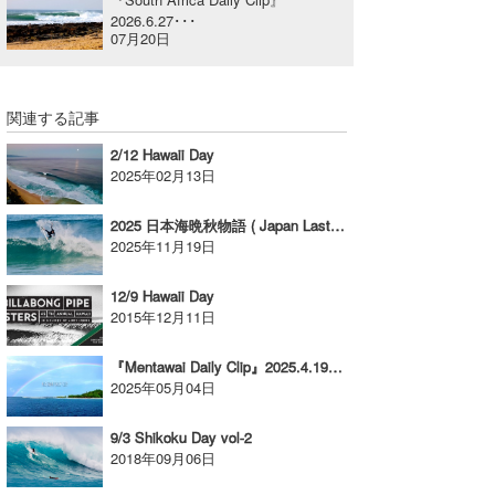
2026.6.27･･･
喜納海人
KID
07月20日
KOBU
関連する記事
KY
2/12 Hawaii Day
MIN
2025年02月13日
mitz
2025 日本海晩秋物語 ( Japan Last Edit )
2025年11月19日
OYZ
12/9 Hawaii Day
S.K
2015年12月11日
Soulman
『Mentawai Daily Clip』2025.4.19&20 @ Rags
2025年05月04日
VAGY
waka☆=
9/3 Shikoku Day vol-2
2018年09月06日
YUKI☆