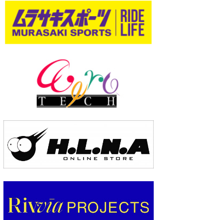
wanda
予報士 hiro.
banpaku
Mr.K
chappy
Romisea