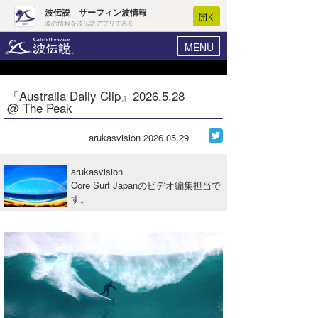
波伝説 サーフィン波情報
開く
波の情報を波伝説アプリでみる
MENU
ニュース
ヘルプ
マイホーム
『Australia Daily Clip』2026.5.28
Core Surf Japan
@ The Peak
ログイン
コンテスト
新規会員登録
arukasvision
2026.05.29
ファッション/グッズ
波情報･概況
arukasvision
アート＆エンタメ
Core Surf Japanのビデオ編集担当で
波予想ツール
WAVE HUNTER
す。
コラム
気象情報
トラベル
ニュース
ショップ情報
サーフィンエリアガイド
ショップ情報
ウラナミ
会員メニュー