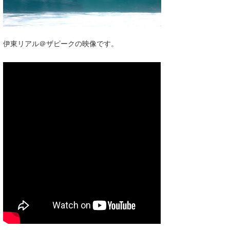
湘南
お知らせ
今月のプレゼント
千葉北
その他
伊東リアル＠ザピークの映像です。
伊豆
ルール＆How to
千葉南
VOTE!
大阪
サーファーズ
四国
沖縄
ライター/寄稿メディア