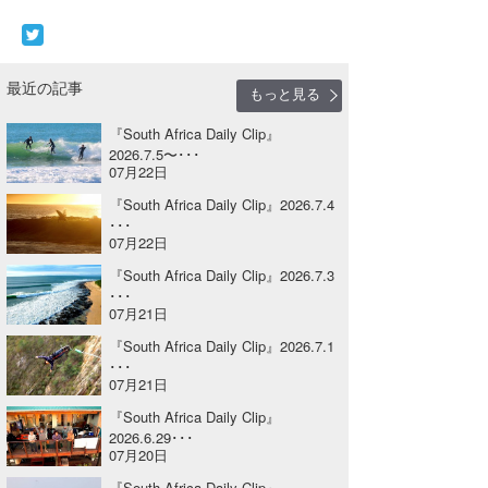
Core Surf Japan
メディア
Naoya Kimoto
最近の記事
もっと見る
波伝説アンバサダー/プロライダー
mitsuteru Kamio
SURFMEDIA
『South Africa Daily Clip』
2026.7.5〜･･･
波伝説スタッフ
Yasunari Inoue
Colors MAGAZINE
福島寿実子
07月22日
Yoshiyuki Obata
WAVAL
中浦“JET”章
☆加藤
波伝説
『South Africa Daily Clip』2026.7.4
･･･
07月22日
arukasvision
嵯峨明日香
+☆maki☆+
『South Africa Daily Clip』2026.7.3
DELTA FORCE SURF
進士剛光
Aichan
･･･
07月21日
CBA Films
田原啓江
chan-U
『South Africa Daily Clip』2026.7.1
･･･
熊谷素子
植村未来
ECE
07月21日
『South Africa Daily Clip』
NOBUFUKU
G◎Da
2026.6.29･･･
07月20日
大野”MAR”修聖
H
『South Africa Daily Clip』