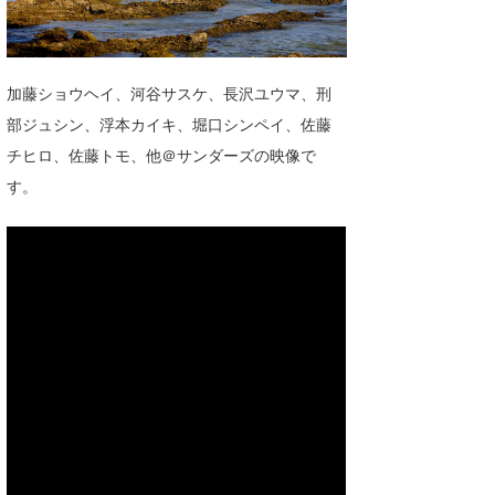
湘南
お知らせ
今月のプレゼント
千葉北
その他
加藤ショウヘイ、河谷サスケ、長沢ユウマ、刑
伊豆
ルール＆How to
部ジュシン、浮本カイキ、堀口シンペイ、佐藤
千葉南
チヒロ、佐藤トモ、他＠サンダーズの映像で
VOTE!
す。
大阪
サーファーズ
四国
沖縄
ライター/寄稿メディア