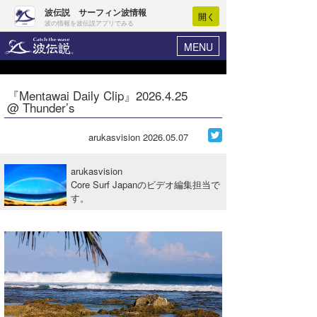
波伝説 サーフィン波情報
開く
波の情報を波伝説アプリでみる
MENU
ニュース
ヘルプ
マイホーム
『Mentawai Daily Clip』2026.4.25
Core Surf Japan
@ Thunder’s
ログイン
コンテスト
新規会員登録
arukasvision
2026.05.07
ファッション/グッズ
波情報･概況
arukasvision
アート＆エンタメ
Core Surf Japanのビデオ編集担当で
波予想ツール
WAVE HUNTER
す。
コラム
気象情報
トラベル
ニュース
ショップ情報
サーフィンエリアガイド
ショップ情報
ウラナミ
会員メニュー