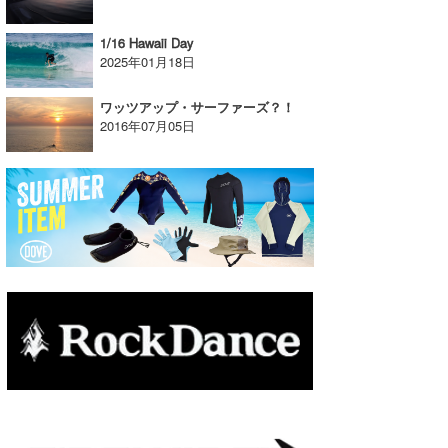
たっちー
1/16 Hawaii Day
2025年01月18日
ハンマー
ワッツアップ・サーファーズ？！
まっきー
2016年07月05日
三輪予報士
小川予報士
上田純子
上條将美
唐澤予報士
SancheZ
ゴン
米山予報士