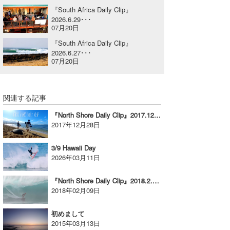
『South Africa Daily Clip』
喜納海人
KID
2026.6.29･･･
07月20日
KOBU
『South Africa Daily Clip』
2026.6.27･･･
KY
07月20日
MIN
mitz
関連する記事
『North Shore Daily Clip』2017.12.24 @ Haleiwa
OYZ
2017年12月28日
S.K
3/9 Hawaii Day
2026年03月11日
Soulman
『North Shore Daily Clip』2018.2.4 @ PIPE vol.3
VAGY
2018年02月09日
waka☆=
初めまして
2015年03月13日
YUKI☆