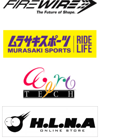
wanda
予報士 hiro.
banpaku
Mr.K
chappy
Romisea