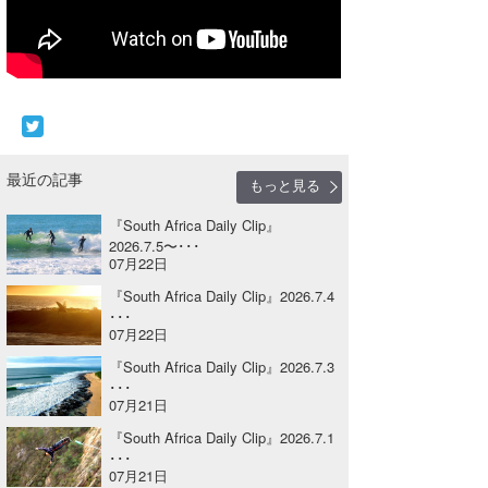
Core Surf Japan
メディア
Naoya Kimoto
波伝説アンバサダー/プロライダー
mitsuteru Kamio
SURFMEDIA
波伝説スタッフ
Yasunari Inoue
Colors MAGAZINE
福島寿実子
最近の記事
もっと見る
Yoshiyuki Obata
WAVAL
中浦“JET”章
☆加藤
波伝説
『South Africa Daily Clip』
2026.7.5〜･･･
arukasvision
嵯峨明日香
+☆maki☆+
07月22日
DELTA FORCE SURF
進士剛光
Aichan
『South Africa Daily Clip』2026.7.4
･･･
07月22日
CBA Films
田原啓江
chan-U
『South Africa Daily Clip』2026.7.3
熊谷素子
植村未来
ECE
･･･
07月21日
NOBUFUKU
G◎Da
『South Africa Daily Clip』2026.7.1
･･･
大野”MAR”修聖
H
07月21日