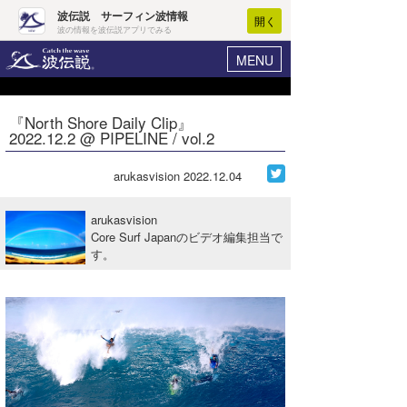
波伝説 サーフィン波情報
開く
波の情報を波伝説アプリでみる
MENU
ニュース
ヘルプ
マイホーム
『North Shore Daily Clip』
Core Surf Japan
2022.12.2 @ PIPELINE / vol.2
ログイン
コンテスト
新規会員登録
arukasvision
2022.12.04
ファッション/グッズ
波情報･概況
arukasvision
アート＆エンタメ
Core Surf Japanのビデオ編集担当で
波予想ツール
WAVE HUNTER
す。
コラム
気象情報
トラベル
ニュース
ショップ情報
サーフィンエリアガイド
ショップ情報
ウラナミ
会員メニュー