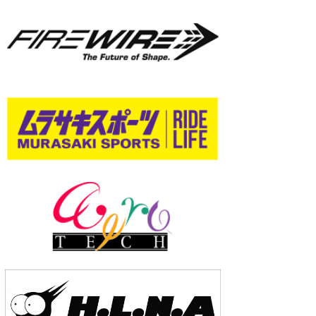
wanda
予報士 hiro.
banpaku
Mr.K
chappy
Romisea