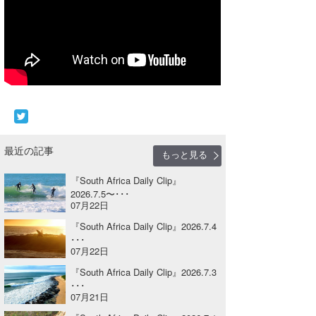
Core Surf Japan
メディア
Naoya Kimoto
波伝説アンバサダー/プロライダー
mitsuteru Kamio
SURFMEDIA
波伝説スタッフ
Yasunari Inoue
Colors MAGAZINE
福島寿実子
Yoshiyuki Obata
WAVAL
中浦“JET”章
☆加藤
波伝説
最近の記事
もっと見る
arukasvision
嵯峨明日香
+☆maki☆+
『South Africa Daily Clip』
DELTA FORCE SURF
進士剛光
Aichan
2026.7.5〜･･･
07月22日
CBA Films
田原啓江
chan-U
『South Africa Daily Clip』2026.7.4
･･･
熊谷素子
植村未来
ECE
07月22日
『South Africa Daily Clip』2026.7.3
NOBUFUKU
G◎Da
･･･
07月21日
大野”MAR”修聖
H