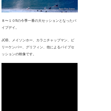
湘南
お知らせ
今月のプレゼント
千葉北
その他
８〜１０ftの今季一番の大セッションとなったパ
伊豆
ルール＆How to
イプデイ。
千葉南
VOTE!
JOB、メイソンホー、カラニチャップマン、ビ
大阪
リーケンパー、グリフィン、他によるパイプセ
サーファーズ
ッションの映像です。
四国
沖縄
ライター/寄稿メディア