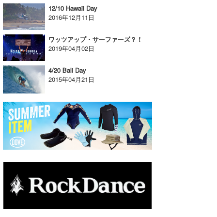
12/10 Hawaii Day
たっちー
2016年12月11日
ハンマー
ワッツアップ・サーファーズ？！
2019年04月02日
まっきー
4/20 Bali Day
三輪予報士
2015年04月21日
小川予報士
上田純子
上條将美
唐澤予報士
SancheZ
ゴン
米山予報士