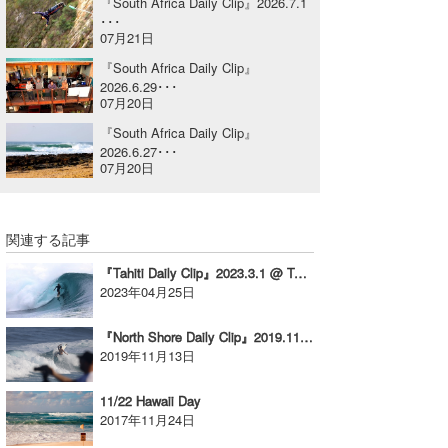
『South Africa Daily Clip』2026.7.1
･･･
喜納海人
KID
07月21日
KOBU
『South Africa Daily Clip』
2026.6.29･･･
07月20日
KY
『South Africa Daily Clip』
MIN
2026.6.27･･･
07月20日
mitz
OYZ
関連する記事
S.K
『Tahiti Daily Clip』2023.3.1 @ TAHITI
2023年04月25日
Soulman
『North Shore Daily Clip』2019.11.11&12 @ Haleiwa & Rocky
VAGY
2019年11月13日
waka☆=
11/22 Hawaii Day
2017年11月24日
YUKI☆