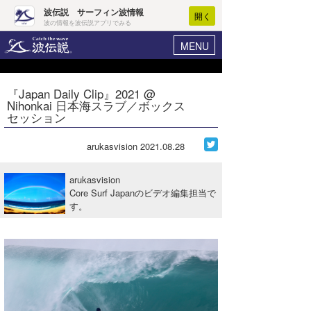
波伝説 サーフィン波情報
開く
波の情報を波伝説アプリでみる
MENU
ニュース
ヘルプ
マイホーム
『Japan Daily Clip』2021 @
Core Surf Japan
Nihonkai 日本海スラブ／ボックス
ログイン
セッション
コンテスト
新規会員登録
arukasvision
2021.08.28
ファッション/グッズ
波情報･概況
アート＆エンタメ
arukasvision
波予想ツール
WAVE HUNTER
Core Surf Japanのビデオ編集担当で
す。
コラム
気象情報
トラベル
ニュース
ショップ情報
サーフィンエリアガイド
ショップ情報
ウラナミ
会員メニュー