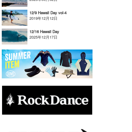
たっちー
12/9 Hawaii Day vol-4
2019年12月12日
ハンマー
12/16 Hawaii Day
まっきー
2025年12月17日
三輪予報士
小川予報士
上田純子
上條将美
唐澤予報士
SancheZ
ゴン
米山予報士