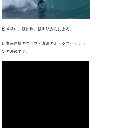
湘南
お知らせ
今月のプレゼント
千葉北
その他
伊豆
ルール＆How to
松岡慧斗、萩原周、飯田航太らによる、
千葉南
VOTE!
日本海屈指のスラブ／真夏のボックスセッショ
ンの映像です。
大阪
サーファーズ
四国
沖縄
ライター/寄稿メディア