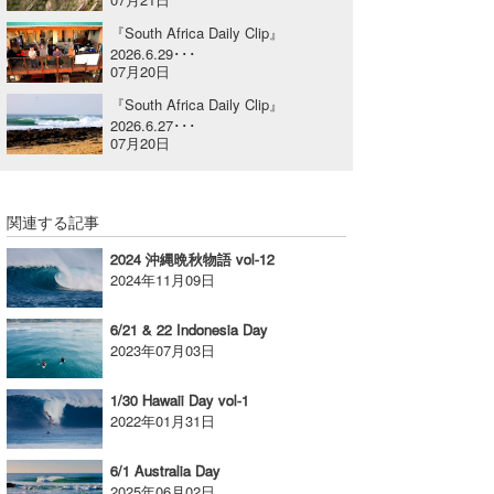
喜納海人
KID
『South Africa Daily Clip』
2026.6.29･･･
07月20日
KOBU
『South Africa Daily Clip』
KY
2026.6.27･･･
07月20日
MIN
mitz
関連する記事
OYZ
2024 沖縄晩秋物語 vol-12
2024年11月09日
S.K
6/21 & 22 Indonesia Day
Soulman
2023年07月03日
VAGY
1/30 Hawaii Day vol-1
2022年01月31日
waka☆=
6/1 Australia Day
YUKI☆
2025年06月02日