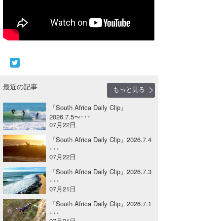
Core Surf Japan
メディア
Naoya Kimoto
波伝説アンバサダー/プロライダー
mitsuteru Kamio
SURFMEDIA
波伝説スタッフ
Yasunari Inoue
Colors MAGAZINE
福島寿実子
最近の記事
もっと見る
Yoshiyuki Obata
WAVAL
中浦“JET”章
☆加藤
波伝説
『South Africa Daily Clip』
arukasvision
嵯峨明日香
+☆maki☆+
2026.7.5〜･･･
07月22日
DELTA FORCE SURF
進士剛光
Aichan
『South Africa Daily Clip』2026.7.4
･･･
CBA Films
田原啓江
chan-U
07月22日
『South Africa Daily Clip』2026.7.3
熊谷素子
植村未来
ECE
･･･
07月21日
NOBUFUKU
G◎Da
『South Africa Daily Clip』2026.7.1
･･･
大野”MAR”修聖
H
07月21日