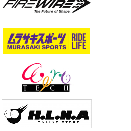
wanda
予報士 hiro.
banpaku
Mr.K
chappy
Romisea