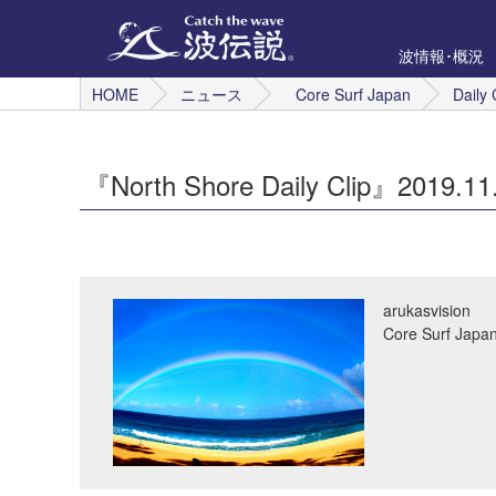
波情報･概況
HOME
ニュース
Core Surf Japan
Daily 
『North Shore Daily Clip』2019.11
arukasvision
Core Surf 