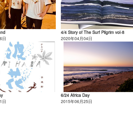
und
4/4 Story of The Surf Pilgrim vol-8
06日
2020年04月04日
ay
6/24 Africa Day
11日
2015年06月25日