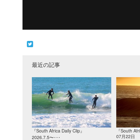
最近の記事
『South Africa Daily Clip』
『South Afri
07月22日
2026.7.5〜･･･