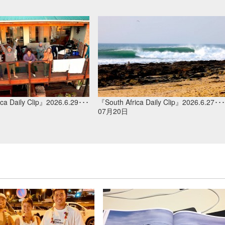
ca Daily Clip』2026.6.29･･･
『South Africa Daily Clip』2026.6.27･･･
07月20日