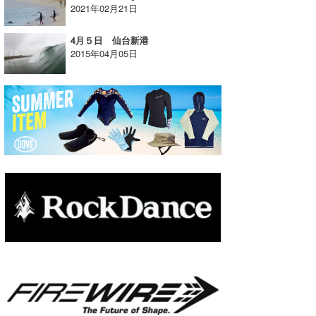
2021年02月21日
たっちー
4月５日 仙台新港
ハンマー
2015年04月05日
まっきー
三輪予報士
小川予報士
上田純子
上條将美
唐澤予報士
SancheZ
ゴン
米山予報士