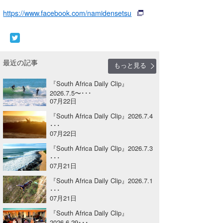
Core Surf Japan
https://www.facebook.com/namidensetsu
メディア
Naoya Kimoto
波伝説アンバサダー/プロライダー
mitsuteru Kamio
SURFMEDIA
最近の記事
もっと見る
波伝説スタッフ
Yasunari Inoue
Colors MAGAZINE
福島寿実子
『South Africa Daily Clip』
Yoshiyuki Obata
WAVAL
中浦“JET”章
☆加藤
2026.7.5〜･･･
波伝説
07月22日
arukasvision
嵯峨明日香
+☆maki☆+
『South Africa Daily Clip』2026.7.4
･･･
07月22日
DELTA FORCE SURF
進士剛光
Aichan
『South Africa Daily Clip』2026.7.3
CBA Films
田原啓江
chan-U
･･･
07月21日
熊谷素子
植村未来
ECE
『South Africa Daily Clip』2026.7.1
･･･
NOBUFUKU
G◎Da
07月21日
『South Africa Daily Clip』
大野”MAR”修聖
H
2026.6.29･･･