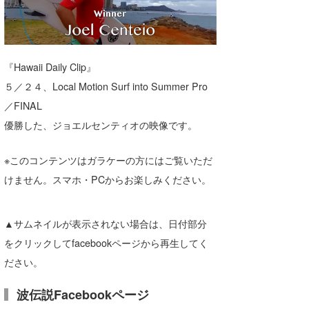
湘南
お知らせ
今月のプレゼント
千葉北
その他
『Hawaii Daily Clip』
伊豆
ルール＆How to
５／２４、Local Motion Surf into Summer Pro
千葉南
VOTE!
／FINAL
大阪
優勝した、ジョエルセンティオの映像です。
サーファーズ
四国
※このコンテンツはガラケーの方にはご覧いただ
けません。スマホ・PCからお楽しみください。
沖縄
▲サムネイルが表示されない場合は、日付部分
をクリックしてfacebookページから再生してく
ださい。
波伝説Facebookページ
ライター/寄稿メディア