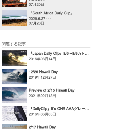
07月20日
喜納海人
KID
『South Africa Daily Clip』
2026.6.27･･･
KOBU
07月20日
KY
MIN
関連する記事
『Japan Daily Clip』8/6〜8/9カトウアラシ映像
mitz
2016年08月14日
OYZ
12/26 Hawaii Day
2019年12月27日
S.K
Soulman
Preview of 2/15 Hawaii Day
2021年02月18日
VAGY
『DailyClip』It’s ON!! AAAグレード Billabong Surfing Games
waka☆=
2016年06月05日
YUKI☆
2/17 Hawaii Day