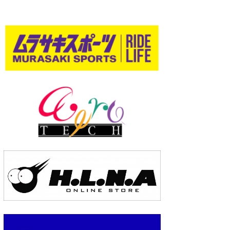
wanda
予報士 hiro.
banpaku
Mr.K
chappy
Romisea