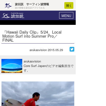
波伝説 サーフィン波情報
開く
波の情報を波伝説アプリでみる
MENU
ニュース
ヘルプ
マイホーム
『Hawaii Daily Clip』5/24、Local
Core Surf Japan
Motion Surf into Summer Pro／
ログイン
FINAL
コンテスト
新規会員登録
arukasvision
2015.05.29
ファッション/グッズ
波情報･概況
アート＆エンタメ
arukasvision
波予想ツール
WAVE HUNTER
Core Surf Japanのビデオ編集担当で
す。
コラム
気象情報
トラベル
ニュース
ショップ情報
サーフィンエリアガイド
ショップ情報
ウラナミ
会員メニュー