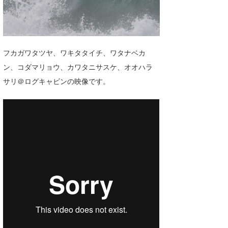
湘南
お知らせ
今月のプレゼント
千葉北
その他
伊豆
ルール＆How to
フカガワタツヤ、ワキタタイチ、ワタナベカ
ン、コダマリョウ、カワタニサスケ、オオハラ
千葉南
VOTE!
サリ＠ログキャビンの映像です。
大阪
サーファーズ
四国
沖縄
ライター/寄稿メディア