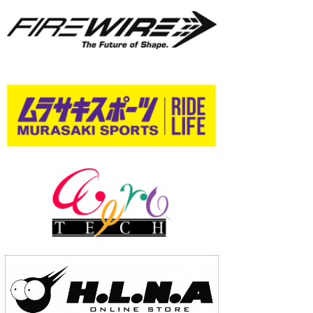
wanda
予報士 hiro.
banpaku
Mr.K
chappy
Romisea