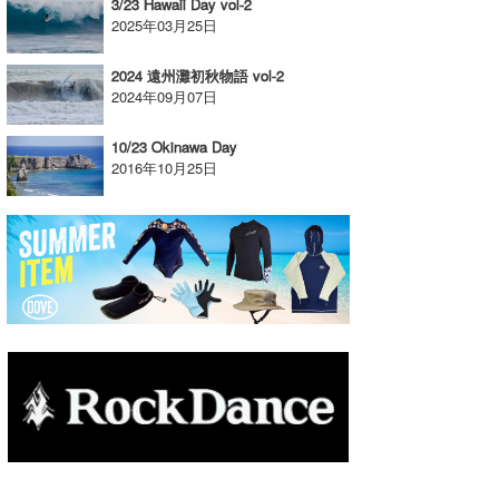
3/23 Hawaii Day vol-2
2025年03月25日
たっちー
2024 遠州灘初秋物語 vol-2
ハンマー
2024年09月07日
まっきー
10/23 Okinawa Day
2016年10月25日
三輪予報士
小川予報士
上田純子
上條将美
唐澤予報士
SancheZ
ゴン
米山予報士