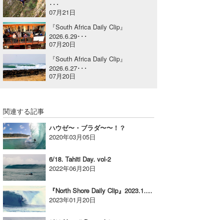
･･･
07月21日
喜納海人
KID
『South Africa Daily Clip』
KOBU
2026.6.29･･･
07月20日
KY
『South Africa Daily Clip』
2026.6.27･･･
MIN
07月20日
mitz
関連する記事
OYZ
ハウゼ〜・ブラダ〜〜！？
S.K
2020年03月05日
Soulman
6/18. Tahiti Day. vol-2
2022年06月20日
VAGY
『North Shore Daily Clip』2023.1.16 & 17 & 18 @ OTW / vol.1
waka☆=
2023年01月20日
YUKI☆