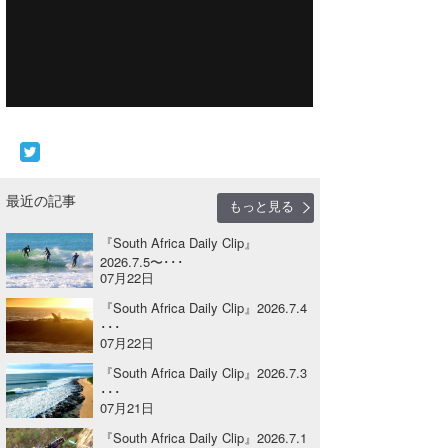
Core Surf Japan
メディア
Naoya Kimoto
波伝説アンバサダー/プロライダー
mitsuteru Kamio
SURFMEDIA
波伝説スタッフ
Yasunari Inoue
Colors MAGAZINE
福島寿実子
Yoshiyuki Obata
WAVAL
中浦“JET”章
☆加藤
波伝説
最近の記事
もっと見る
arukasvision
嵯峨明日香
+☆maki☆+
『South Africa Daily Clip』
2026.7.5〜･･･
DELTA FORCE SURF
進士剛光
Aichan
07月22日
『South Africa Daily Clip』2026.7.4
CBA Films
田原啓江
chan-U
･･･
07月22日
熊谷素子
植村未来
ECE
『South Africa Daily Clip』2026.7.3
NOBUFUKU
G◎Da
･･･
07月21日
大野”MAR”修聖
H
『South Africa Daily Clip』2026.7.1