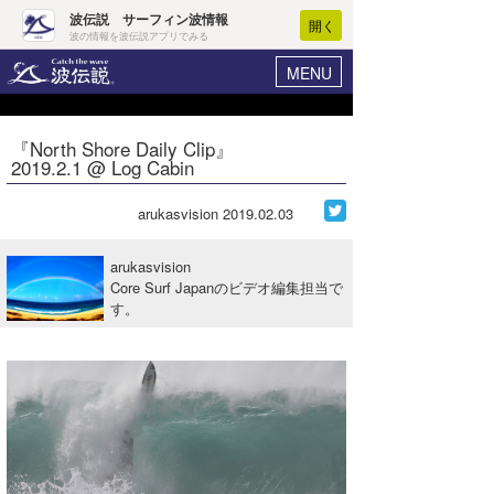
波伝説 サーフィン波情報
開く
波の情報を波伝説アプリでみる
MENU
ニュース
ヘルプ
マイホーム
『North Shore Daily Clip』
Core Surf Japan
2019.2.1 @ Log Cabin
ログイン
コンテスト
新規会員登録
arukasvision
2019.02.03
ファッション/グッズ
波情報･概況
arukasvision
アート＆エンタメ
Core Surf Japanのビデオ編集担当で
波予想ツール
WAVE HUNTER
す。
コラム
気象情報
トラベル
ニュース
ショップ情報
サーフィンエリアガイド
ショップ情報
ウラナミ
会員メニュー