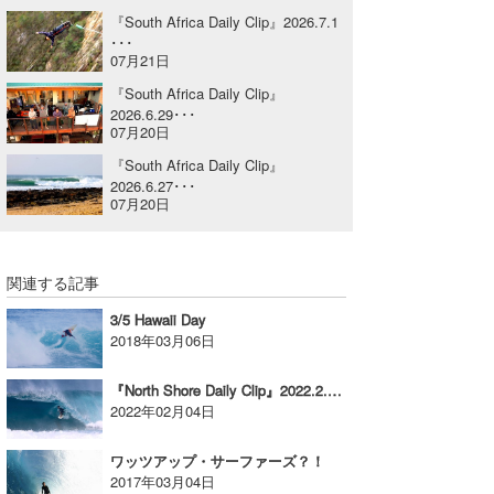
『South Africa Daily Clip』2026.7.1
喜納海人
KID
･･･
07月21日
KOBU
『South Africa Daily Clip』
2026.6.29･･･
KY
07月20日
MIN
『South Africa Daily Clip』
2026.6.27･･･
07月20日
mitz
OYZ
関連する記事
S.K
3/5 Hawaii Day
2018年03月06日
Soulman
VAGY
『North Shore Daily Clip』2022.2.1 @ OTW
2022年02月04日
waka☆=
ワッツアップ・サーファーズ？！
YUKI☆
2017年03月04日