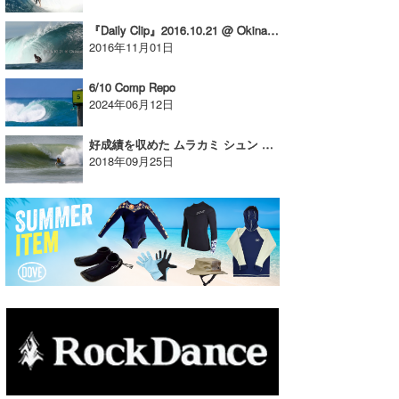
たっちー
『Daily Clip』2016.10.21 @ Okinawa
2016年11月01日
ハンマー
6/10 Comp Repo
まっきー
2024年06月12日
三輪予報士
好成績を収めた ムラカミ シュン 選手 。。。
2018年09月25日
小川予報士
上田純子
上條将美
唐澤予報士
SancheZ
ゴン
米山予報士