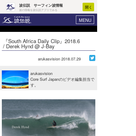
波伝説 サーフィン波情報
開く
波の情報を波伝説アプリでみる
MENU
ニュース
ヘルプ
マイホーム
『South Africa Daily Clip』2018.6
Core Surf Japan
/ Derek Hynd @ J-Bay
ログイン
コンテスト
新規会員登録
arukasvision
2018.07.29
ファッション/グッズ
波情報･概況
arukasvision
アート＆エンタメ
Core Surf Japanのビデオ編集担当で
波予想ツール
WAVE HUNTER
す。
コラム
気象情報
トラベル
ニュース
ショップ情報
サーフィンエリアガイド
ショップ情報
ウラナミ
会員メニュー