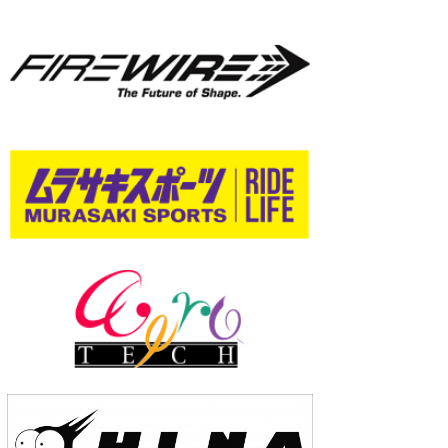
wanda
予報士 hiro.
banpaku
Mr.K
chappy
Romisea