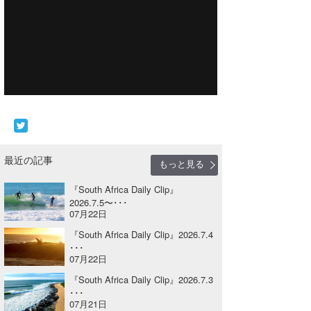
Core Surf Japan
メディア
Naoya Kimoto
波伝説アンバサダー/プロライダー
mitsuteru Kamio
SURFMEDIA
波伝説スタッフ
Yasunari Inoue
Colors MAGAZINE
福島寿実子
Yoshiyuki Obata
WAVAL
中浦“JET”章
☆加藤
波伝説
arukasvision
嵯峨明日香
+☆maki☆+
最近の記事
もっと見る
DELTA FORCE SURF
進士剛光
Aichan
『South Africa Daily Clip』
2026.7.5〜･･･
07月22日
CBA Films
田原啓江
chan-U
『South Africa Daily Clip』2026.7.4
熊谷素子
植村未来
ECE
･･･
07月22日
NOBUFUKU
G◎Da
『South Africa Daily Clip』2026.7.3
･･･
大野”MAR”修聖
H
07月21日