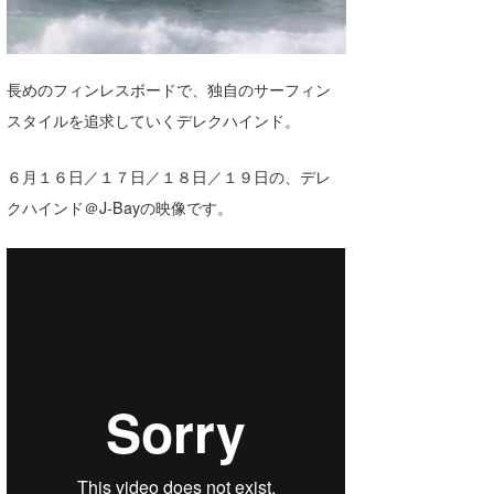
湘南
お知らせ
今月のプレゼント
千葉北
その他
長めのフィンレスボードで、独自のサーフィン
伊豆
ルール＆How to
スタイルを追求していくデレクハインド。
千葉南
VOTE!
６月１６日／１７日／１８日／１９日の、デレ
大阪
クハインド＠J-Bayの映像です。
サーファーズ
四国
沖縄
ライター/寄稿メディア