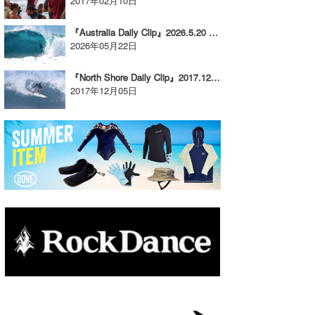
2017年02月10日
たっちー
『Australia Daily Clip』2026.5.20 @ The Slab Right
2026年05月22日
ハンマー
『North Shore Daily Clip』2017.12.3 @ Rocky
まっきー
2017年12月05日
三輪予報士
小川予報士
上田純子
上條将美
唐澤予報士
SancheZ
ゴン
米山予報士