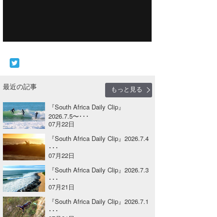
Core Surf Japan
メディア
Naoya Kimoto
波伝説アンバサダー/プロライダー
mitsuteru Kamio
SURFMEDIA
波伝説スタッフ
Yasunari Inoue
Colors MAGAZINE
福島寿実子
最近の記事
もっと見る
Yoshiyuki Obata
WAVAL
中浦“JET”章
☆加藤
波伝説
『South Africa Daily Clip』
arukasvision
嵯峨明日香
+☆maki☆+
2026.7.5〜･･･
07月22日
DELTA FORCE SURF
進士剛光
Aichan
『South Africa Daily Clip』2026.7.4
･･･
CBA Films
田原啓江
chan-U
07月22日
熊谷素子
植村未来
ECE
『South Africa Daily Clip』2026.7.3
･･･
07月21日
NOBUFUKU
G◎Da
『South Africa Daily Clip』2026.7.1
大野”MAR”修聖
H
･･･