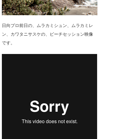
湘南
お知らせ
今月のプレゼント
千葉北
その他
日向プロ前日の、ムラカミシュン、ムラカミレ
伊豆
ルール＆How to
ン、カワタニサスケの、ビーチセッション映像
です。
千葉南
VOTE!
大阪
サーファーズ
四国
沖縄
ライター/寄稿メディア