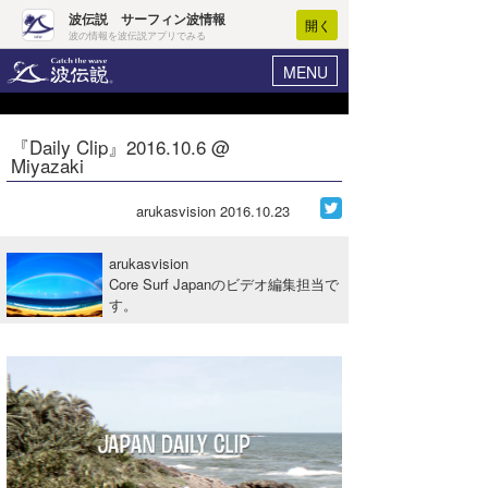
波伝説 サーフィン波情報
開く
波の情報を波伝説アプリでみる
MENU
ニュース
ヘルプ
マイホーム
『Daily Clip』2016.10.6 @
Core Surf Japan
Miyazaki
ログイン
コンテスト
新規会員登録
arukasvision
2016.10.23
ファッション/グッズ
波情報･概況
arukasvision
アート＆エンタメ
Core Surf Japanのビデオ編集担当で
波予想ツール
WAVE HUNTER
す。
コラム
気象情報
トラベル
ニュース
ショップ情報
サーフィンエリアガイド
ショップ情報
ウラナミ
会員メニュー