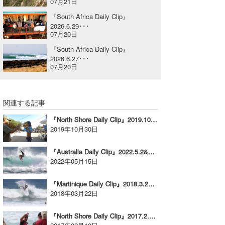
07月21日
喜納海人
KID
『South Africa Daily Clip』
2026.6.29･･･
KOBU
07月20日
『South Africa Daily Clip』
KY
2026.6.27･･･
07月20日
MIN
mitz
関連する記事
OYZ
『North Shore Daily Clip』2019.10.29 @ Sunset Beach
2019年10月30日
S.K
『Australia Daily Clip』2022.5.2&3 @ SNAPPER ROCKS vol.1
Soulman
2022年05月15日
VAGY
『Martinique Daily Clip』2018.3.21 @ Surfers Beach
2018年03月22日
waka☆=
『North Shore Daily Clip』2017.2.9 @ PIPE
YUKI☆