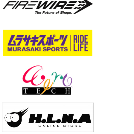
wanda
予報士 hiro.
banpaku
Mr.K
chappy
Romisea