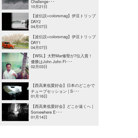
Challenge･･･
10月21日
【波伝説×colorsmag】伊豆トリップ
DAY2
04月07日
【波伝説×colorsmag】伊豆トリップ
DAY1
04月07日
【WSL】大野Mar修聖が7位入賞！
優勝はJohn John Fl･･･
02月03日
【西高東低愛好会】日本のどこかで
チューブセッション | S･･･
01月16日
【西高東低愛好会】どこか遠くへ |
Somewhere E･･･
01月14日