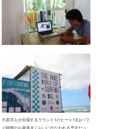
喜納海人
KID
KOBU
KY
MIN
mitz
OYZ
S.K
Soulman
VAGY
waka☆=
大原洋人が出場するラウンド1のヒート13はハワ
YUKI☆
イ時間のお昼過ぎくらいに行なわれる予定だっ