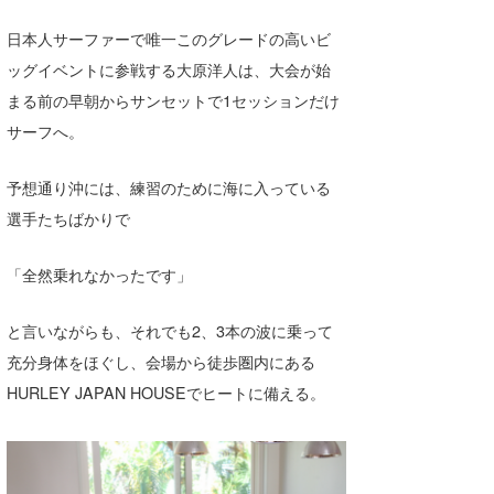
Core Surf Japan
日本人サーファーで唯一このグレードの高いビ
メディア
ッグイベントに参戦する大原洋人は、大会が始
Naoya Kimoto
まる前の早朝からサンセットで1セッションだけ
波伝説アンバサダー/プロライダー
mitsuteru Kamio
SURFMEDIA
サーフへ。
波伝説スタッフ
Yasunari Inoue
Colors MAGAZINE
福島寿実子
予想通り沖には、練習のために海に入っている
Yoshiyuki Obata
WAVAL
中浦“JET”章
☆加藤
波伝説
選手たちばかりで
arukasvision
嵯峨明日香
+☆maki☆+
「全然乗れなかったです」
DELTA FORCE SURF
進士剛光
Aichan
と言いながらも、それでも2、3本の波に乗って
CBA Films
田原啓江
chan-U
充分身体をほぐし、会場から徒歩圏内にある
熊谷素子
植村未来
ECE
HURLEY JAPAN HOUSEでヒートに備える。
NOBUFUKU
G◎Da
大野”MAR”修聖
H