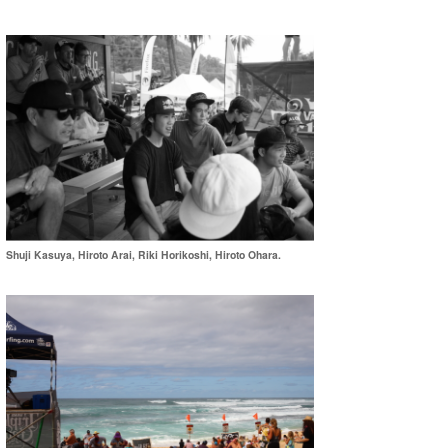
Shuji Kasuya, Hiroto Arai, Riki Horikoshi, Hiroto Ohara.