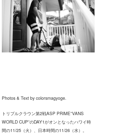
湘南
お知らせ
今月のプレゼント
千葉北
その他
伊豆
ルール＆How to
千葉南
VOTE!
大阪
サーファーズ
四国
沖縄
Photos & Text by colorsmagyoge.
トリプルクラウン第2戦ASP PRIME”VANS
WORLD CUP”のDAY1がオンとなったハワイ時
間の11/25（火）、日本時間の11/26（水）。
ライター/寄稿メディア