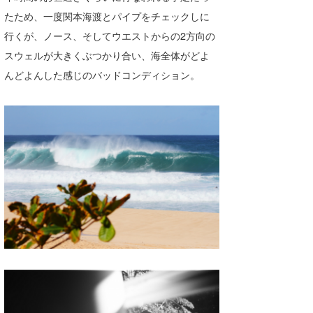
たため、一度関本海渡とパイプをチェックしに
たっちー
行くが、ノース、そしてウエストからの2方向の
ハンマー
スウェルが大きくぶつかり合い、海全体がどよ
んどよんした感じのバッドコンディション。
まっきー
三輪予報士
小川予報士
上田純子
上條将美
唐澤予報士
SancheZ
ゴン
米山予報士