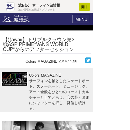
波伝説 サーフィン波情報
開く
波の情報を波伝説アプリでみる
MENU
ニュース
ヘルプ
マイホーム
【)(awaii】トリプルクラウン第2
Core Surf Japan
戦ASP PRIME”VANS WORLD
ログイン
CUP”からのアフターセッション
コンテスト
新規会員登録
2014.11.28
Colors MAGAZINE
ファッション/グッズ
波情報･概況
アート＆エンタメ
Colors MAGAZINE
波予想ツール
WAVE HUNTER
サーフィンを軸としたスケートボー
ド、スノーボード、ミュージック、
コラム
気象情報
アート全般をひとつのコーストカル
チャーとしてとらえ、心の赴くまま
トラベル
ニュース
にシャッターを押し、発信し続け
る。
ショップ情報
サーフィンエリアガイド
ショップ情報
ウラナミ
会員メニュー