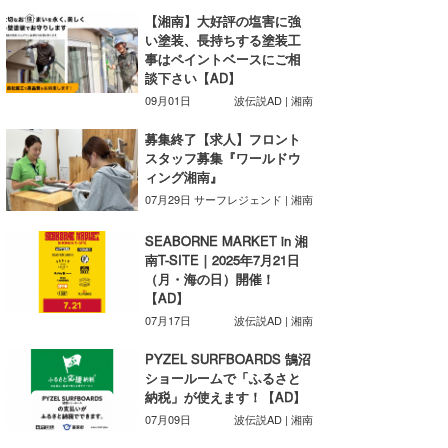
【湘南】大好評の塩害に強
喜納海人
KID
い塗装、長持ちする塗装工
事はペイントベースにご相
KOBU
談下さい【AD】
09月01日
波伝説AD | 湘南
KY
募集終了【求人】フロント
MIN
スタッフ募集『ワールドウ
ィング湘南』
mitz
07月29日
サーフレジェンド | 湘南
OYZ
SEABORNE MARKET in 湘
南T-SITE｜2025年7月21日
S.K
（月・海の日）開催！
【AD】
Soulman
07月17日
波伝説AD | 湘南
VAGY
PYZEL SURFBOARDS 鵠沼
ショールームで「ふるさと
waka☆=
納税」が使えます！【AD】
07月09日
波伝説AD | 湘南
YUKI☆