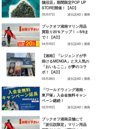
鵠沼店」期間限定POP UP
STORE開催！【AD】
wanda
05月07日
波伝説AD | 湘南
予報士 hiro.
ブックオフ湘南マリン用品
買取り20％アップ！～5/6ま
banpaku
で！【AD】
04月05日
波伝説AD | 湘南
Mr.K
【湘南】「レジェンドが手
chappy
掛けるMENGA」と大人気の
「おいもここ」が夢のコラ
Romisea
ボ！【AD】
03月28日
波伝説AD | 湘南
「ワールドウィング湘南・
東戸塚」入会金無料キャン
ペーン継続！
02月05日
波伝説AD | 湘南
ブックオフ湘南店舗にて
「波伝説限定」マリン用品