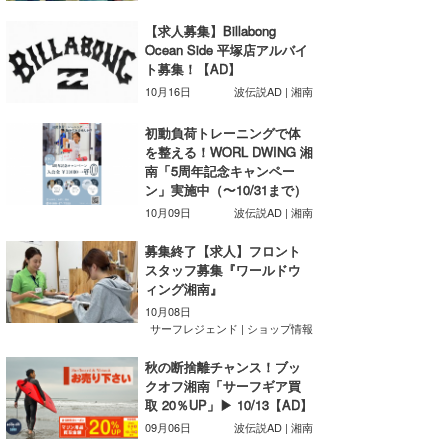
Core Surf Japan
【求人募集】Billabong
Ocean Side 平塚店アルバイ
メディア
Naoya Kimoto
ト募集！【AD】
10月16日
波伝説AD | 湘南
波伝説アンバサダー/プロライダー
mitsuteru Kamio
SURFMEDIA
初動負荷トレーニングで体
波伝説スタッフ
Yasunari Inoue
Colors MAGAZINE
福島寿実子
を整える！WORL DWING 湘
南「5周年記念キャンペー
Yoshiyuki Obata
WAVAL
中浦“JET”章
☆加藤
波伝説
ン」実施中（〜10/31まで）
10月09日
波伝説AD | 湘南
arukasvision
嵯峨明日香
+☆maki☆+
募集終了【求人】フロント
DELTA FORCE SURF
進士剛光
Aichan
スタッフ募集『ワールドウ
ィング湘南』
CBA Films
田原啓江
chan-U
10月08日
サーフレジェンド | ショップ情報
熊谷素子
植村未来
ECE
秋の断捨離チャンス！ブッ
クオフ湘南「サーフギア買
NOBUFUKU
G◎Da
取 20％UP」▶ 10/13【AD】
09月06日
波伝説AD | 湘南
大野”MAR”修聖
H