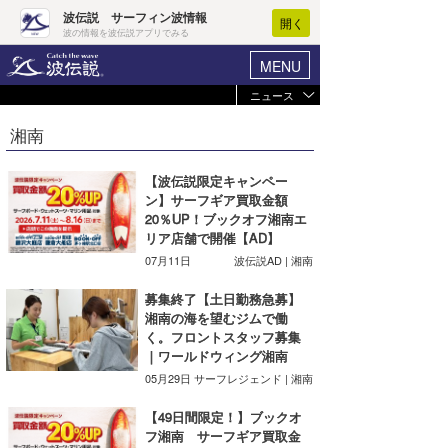
波伝説 サーフィン波情報
開く
波の情報を波伝説アプリでみる
MENU
ニュース
ヘルプ
マイホーム
湘南
Core Surf Japan
ログイン
コンテスト
【波伝説限定キャンペー
新規会員登録
ン】サーフギア買取金額
ファッション/グッズ
20％UP！ブックオフ湘南エ
波情報･概況
リア店舗で開催【AD】
アート＆エンタメ
07月11日
波伝説AD | 湘南
波予想ツール
WAVE HUNTER
募集終了【土日勤務急募】
コラム
気象情報
湘南の海を望むジムで働
く。フロントスタッフ募集
トラベル
ニュース
｜ワールドウィング湘南
05月29日
サーフレジェンド | 湘南
ショップ情報
サーフィンエリアガイド
【49日間限定！】ブックオ
ショップ情報
ウラナミ
会員メニュー
フ湘南 サーフギア買取金