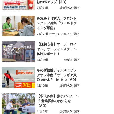
額20％アップ【AD】
湘南
お知らせ
今月のプレゼント
04月04日
波伝説AD | 湘南
千葉北
その他
募集終了【求人】フロント
スタッフ募集『ワールドウ
伊豆
ルール＆How to
ィング湘南』
03月27日
サーフレジェンド | 湘南
千葉南
VOTE!
【脱初心者】マーボーロイ
大阪
ヤル、サーフィンスクール
体験レポート！
サーファーズ
四国
12月19日
波伝説 | 湘南
沖縄
冬の断捨離チャンス！ブッ
クオフ湘南「サーフギア買
取 20％UP」▶ 1/12【AD】
12月06日
波伝説AD | 湘南
【求人募集】(株)ワンワール
ド 営業募集のお知らせ
【AD】
ライター/寄稿メディア
11月03日
波伝説AD | 湘南