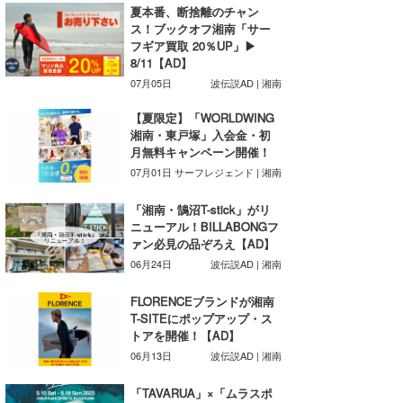
夏本番、断捨離のチャン
たっちー
ス！ブックオフ湘南「サー
フギア買取 20％UP」▶
ハンマー
8/11【AD】
07月05日
波伝説AD | 湘南
まっきー
【夏限定】「WORLDWING
湘南・東戸塚」入会金・初
三輪予報士
月無料キャンペーン開催！
小川予報士
07月01日
サーフレジェンド | 湘南
「湘南・鵠沼T-stick」がリ
上田純子
ニューアル！BILLABONGフ
ァン必見の品ぞろえ【AD】
上條将美
06月24日
波伝説AD | 湘南
唐澤予報士
FLORENCEブランドが湘南
T-SITEにポップアップ・ス
SancheZ
トアを開催！【AD】
06月13日
波伝説AD | 湘南
ゴン
「TAVARUA」×「ムラスポ
米山予報士