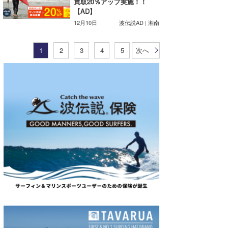
買取20％アップ実施！！
【AD】
12月10日
波伝説AD | 湘南
1
2
3
4
5
次へ