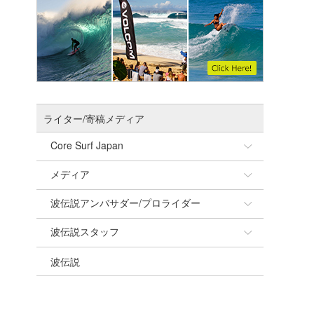
ライター/寄稿メディア
Core Surf Japan
メディア
Naoya Kimoto
波伝説アンバサダー/プロライダー
mitsuteru Kamio
SURFMEDIA
波伝説スタッフ
Yasunari Inoue
Colors MAGAZINE
福島寿実子
波伝説
Yoshiyuki Obata
WAVAL
中浦“JET”章
☆加藤
arukasvision
嵯峨明日香
+☆maki☆+