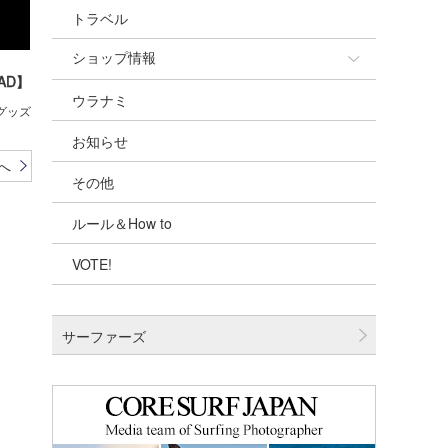
トラベル
ショップ情報
AD】
ウラナミ
ショップ情報
/グッズ
お知らせ
湘南
へ
その他
千葉北
ルール＆How to
伊豆
VOTE!
千葉南
大阪
サーファーズ
四国
沖縄