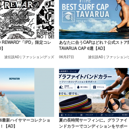
NO REWARD”「IPD」限定コレ
あなたに合うCAPはどれ？公式ストア
D】
TAVARUA CAP 6選【AD】
波伝説AD | ファッション/グッズ
06月27日
波伝説AD | ファッション
026最新ハイサマーコレクショ
夏の長時間サーフィンに。グラファイ
！【AD】
ンドカラーでコンディションをサポー