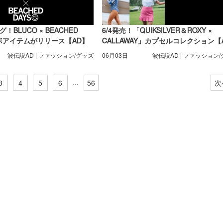
BLUCO × BEACHED
6/4発売！「QUIKSILVER＆ROXY ×
ラボアイテムがリリース【AD】
CALLAWAY」カプセルコレクション【
波伝説AD | ファッション/グッズ
06月03日
波伝説AD | ファッション
...
3
4
5
6
56
次