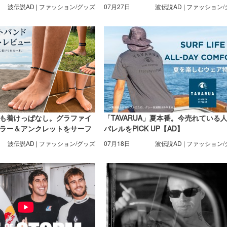
波伝説AD | ファッション/グッズ
07月27日
波伝説AD | ファッション
も着けっぱなし。グラファイ
「TAVARUA」夏本番。今売れている
ラー＆アンクレットをサーフ
パレルをPICK UP【AD】
ビュー【AD】
波伝説AD | ファッション/グッズ
07月18日
波伝説AD | ファッション