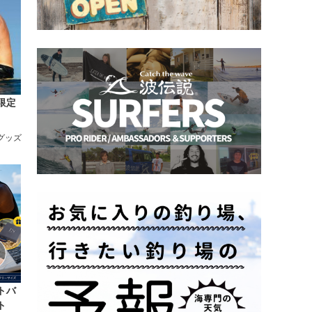
限定
/グッズ
トバ
ト