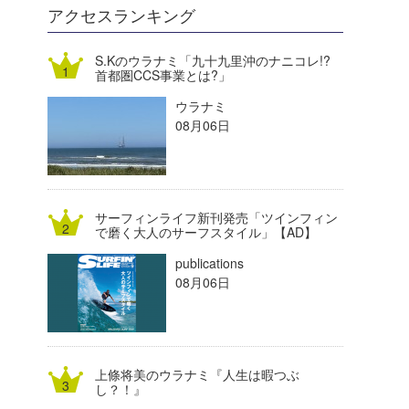
DELTA FORCE SURF
進士剛光
Aichan
アクセスランキング
CBA Films
田原啓江
chan-U
S.Kのウラナミ「九十九里沖のナニコレ!?
首都圏CCS事業とは?」
熊谷素子
植村未来
ECE
ウラナミ
NOBUFUKU
G◎Da
08月06日
大野”MAR”修聖
H
喜納海人
KID
サーフィンライフ新刊発売「ツインフィン
KOBU
で磨く大人のサーフスタイル」【AD】
publications
KY
08月06日
MIN
mitz
上條将美のウラナミ『人生は暇つぶ
OYZ
し？！』