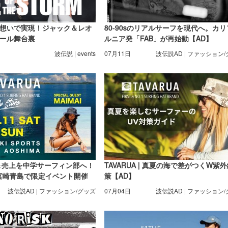
想いで実現！ジャック＆レオ
80-90sのリアルサーフを現代へ。カ
ール舞台裏
ルニア発「FAB」が再始動【AD】
波伝説 | events
07月11日
波伝説AD | ファッション
来店＆売上を中学サーフィン部へ！
TAVARUA | 真夏の海で差がつくW紫
Aが宮崎青島で限定イベント開催
策【AD】
波伝説AD | ファッション/グッズ
07月04日
波伝説AD | ファッション