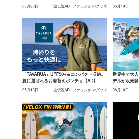
06月20日
波伝説AD | ファッション/グッズ
06月19日
「TAVARUA」UPF50+＆コンパクト収納。
世界中で大人
夏に選ばれるお着替えポンチョ【AD】
デルが販売開
06月13日
波伝説AD | ファッション/グッズ
06月10日