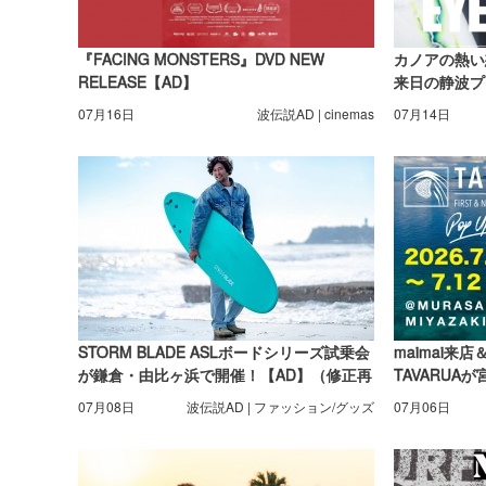
『FACING MONSTERS』DVD NEW
カノアの熱い
RELEASE【AD】
来日の静波プ
07月16日
波伝説AD | cinemas
07月14日
STORM BLADE ASLボードシリーズ試乗会
maimai
が鎌倉・由比ヶ浜で開催！【AD】（修正再
TAVARU
掲載）
【AD】
07月08日
波伝説AD | ファッション/グッズ
07月06日