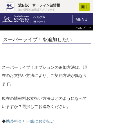
波伝説 サーフィン波情報
開く
波の情報を波伝説アプリでみる
ヘルプ&
MENU
サポート
ヘルプ
ヘルプ
マイホーム
スーパーライブ！を追加したい
未ログイン
ログイン
お支払い
-
新規会員登録
選択コース
-
波情報･概況
スーパーライブ！オプションの追加方法は、現
登録情報を確認
在のお支払い方法により、ご契約方法が異なり
波予想ツール
WAVE HUNTER
ます。
ブラウザの状況
気象情報
Javascript
有効
現在の情報料お支払い方法はどのようになって
ニュース
Cookie
有効
いますか？選択してお進みください。
サーフィン
エリアガイド
プライベートモード
プライベートモードで
◆
携帯料金と一緒にお支払い
会員メニュー
は、ログイン情報が記
ブラウザ
モード
録されないため、アク