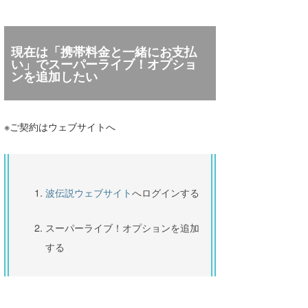
2026.07.31
リアルタイム風予報が1kmメッシュへ進
現在は「携帯料金と一緒にお支払
化！オフショア予測がより正確に
い」でスーパーライブ！オプショ
ンを追加したい
2026.07.29
九州地方 令和8年熊本地震に伴う波情報の
配信について
※ご契約はウェブサイトへ
2026.07.10
【重要なお知らせ】波情報のAI利用・無断
転載等に関する注意喚起
波伝説ウェブサイト
へログインする
スーパーライブ！オプションを追加
する