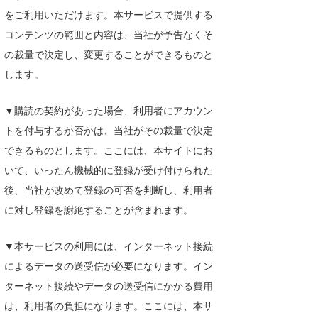
2026.07.31
をご利用いただけます。本サービスで提供する
どこの波がいい？一目でわかる『地図表示
コンテンツの範囲と内容は、当社が予告なくそ
機能』登場！！
の裁量で決定し、変更することができるものと
2026.07.31
します。
リアルタイム風予報が1kmメッシュへ進
化！オフショア予測がより正確に
▼購読の契約があった場合、利用者にアカウン
2026.07.29
トを付与するか否かは、当社がその裁量で決定
九州地方 令和8年熊本地震に伴う波情報の
できるものとします。ここには、本サイトにお
配信について
いて、いったん機械的に登録が受け付けられた
後、当社が改めて登録の可否を判断し、利用者
に対し登録を謝絶することが含まれます。
▼本サービスの利用には、インターネット接続
によるデータの送受信が必要になります。イン
ターネット接続やデータの送受信にかかる費用
は、利用者の負担になります。ここには、本サ