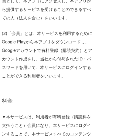
員として、本アプリにアクセスし、本アプリか
今月のプレゼント
ら提供するサービスを受けることのできるすべ
ての人（法人を含む）をいいます。
最近よく見られている質問
お支払い方法を変更するには？
(2)「会員」とは、本サービスを利用するために
Google Playから本アプリをダウンロードし、
スーパーライブ登録方法/スーパーライブ
のみ退会方法
Googleアカウントで有料登録（購読契約）とア
カウント作成をし、当社から付与されたID・パ
登録したログインID・パスワードがわか
スワードを用いて、本サービスにログインする
らないのですが、どうしたらよいですか？
ことができる利用者をいいます。
利用規約
お知らせ
料金
2026.08.07
【伊良湖】第20回アジア競技大会サーフィ
▼本サービスは、利用者が有料登録（購読料を
ン競技が太平洋ロングビーチで開催！9/21
支払うこと）会員になり、本サービスにログイ
～29は交通規制があります！
ンすることで、本サービスすべてのコンテンツ