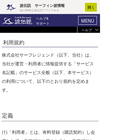
波伝説 サーフィン波情報
開く
波の情報を波伝説アプリでみる
ヘルプ&
MENU
サポート
ヘルプ
ヘルプ
マイホーム
利用規約
未ログイン
ログイン
お支払い
-
株式会社サーフレジェンド（以下、当社）は、
新規会員登録
当社が運営・利用者に情報提供する「サービス
選択コース
-
波情報･概況
名記載」のサービス全般（以下、本サービス）
登録情報を確認
の利用について、以下のとおり規約を定めま
波予想ツール
WAVE HUNTER
ブラウザの状況
す。
気象情報
Javascript
有効
Cookie
有効
ニュース
定義
プライベートモード
サーフィン
エリアガイド
プライベートモードで
は、ログイン情報が記
ブラウザ
モード
録されないため、アク
(1)「利用者」とは、有料登録（購読契約）し会
会員メニュー
セスのたびにログイン
が求められます。