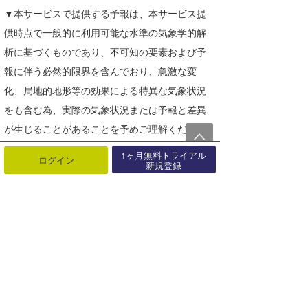
▼本サービスで提供する予報は、本サービス提
供時点で一般的に利用可能な水準の気象学的解
析に基づくものであり、不可知の要素および予
報に伴う必然的限界を含んでおり、急激な変
化、局地的地形等の効果による特異な気象状況
をも含む為、実際の気象状況または予報と差異
が生じることがあることを予めご理解くださ
い。また本サービスで提供する予報は、当社に
1ヶ月無料トライアル
ログイン
新規登録
て随時更新するよう最善の努力を払うものの、
利用者が本サービスを利用した時点で、常に最
新の情報であることの保証はできません。本サ
ービスで提供する予報は、利用者が自己の責任
で将来の天候と、これに基づく行動を判断する
にあたっての参考情報を提供することを目的と
します。