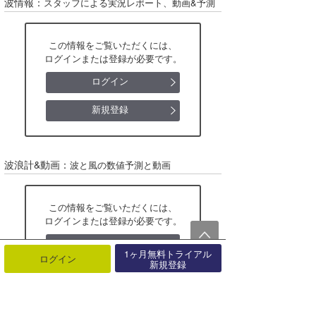
波情報：
スタッフによる実況レポート、動画&予測
湘南
今月のプレゼント
伊豆・伊東
この情報をご覧いただくには、
ログインまたは登録が必要です。
静岡･浜松
ログイン
伊良湖
新規登録
伊勢・志摩
和歌山
波浪計&動画：
波と風の数値予測と動画
四国
この情報をご覧いただくには、
宮崎
ログインまたは登録が必要です。
ログイン
福岡周辺
1ヶ月無料トライアル
ログイン
新規登録
新規登録
東シナ海
日本海北部