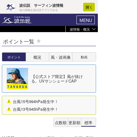
波伝説 サーフィン波情報
開く
波の情報を波伝説アプリでみる
MENU
波情報・概況
ヘルプ
マイホーム
ポイント一覧
マイ波情報
ログイン
波情報
概況
風・波画像
ポイント
動画
新規会員登録
全国(概況)
波情報･概況
【公式ストア限定】風が抜け
北海道
る。UVサンシェードCAP
波予想ツール
WAVE HUNTER
東北
気象情報
台風15号994hPa発生中！
茨城
ニュース
台風13号945hPa発生中！
千葉北
サーフィンエリアガイド
点数順
更新順
標準
千葉南
会員メニュー