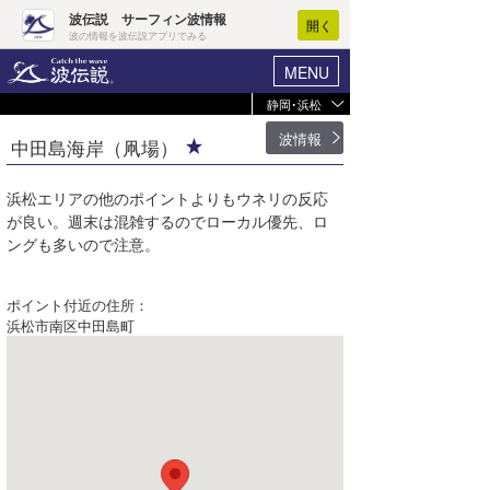
波伝説 サーフィン波情報
開く
波の情報を波伝説アプリでみる
MENU
静岡･浜松
ヘルプ
マイホーム
波情報
中田島海岸（凧場）
静波
ログイン
片浜
浜松エリアの他のポイントよりもウネリの反応
新規会員登録
が良い。週末は混雑するのでローカル優先、ロ
御前崎・メロン
ングも多いので注意。
波情報･概況
御前崎・メイン
波予想ツール
WAVE HUNTER
ポイント付近の住所：
浜松市南区中田島町
御前崎・坂下
気象情報
豊浜
ニュース
中田島海岸（凧場）
サーフィンエリアガイド
舞阪灯台前
会員メニュー