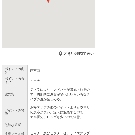
新居浜
今月のプレゼント
潮見坂
大きい地図で表示
ポイントの向
南南西
き
ポイントのタ
ビーチ
イプ
テトラによりサンドバーが形成されるの
波の質
で、周期的に波質が変化しいろいろなタ
イプの波が楽しめる。
浜松エリアの他のポイントよりもウネリ
ポイントの特
の反応が良い。週末は混雑するのでロー
徴
カル優先、ロングも多いので注意。
危険な箇所
-
ビギナー及びビジターは、サイズアップ
注意または禁