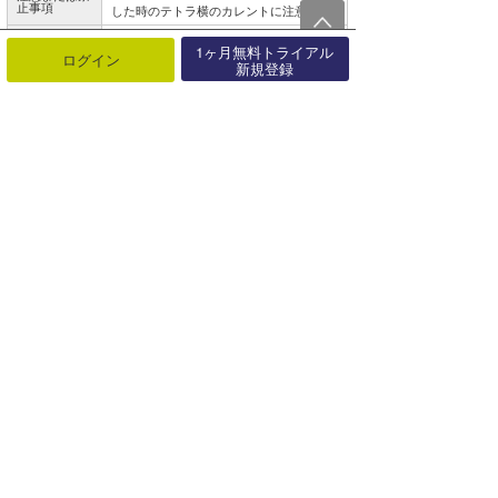
止事項
した時のテトラ横のカレントに注意。
レベル
中級者
1ヶ月無料トライアル
ログイン
新規登録
駐車場
有り
トイレ
-
シャワー
無し
広域避難場所
-
波予想ツール
波情報・概況
Wave Hunter
利用規約・
ニュース
特商法等について
ユーザー情報の登録・
ヘルプ・お問い合わせ
確認・変更
マイホーム
今月のプレゼント
VOTE
Copyright 2026 SURFLEGEND INC. All Rights Reserved.