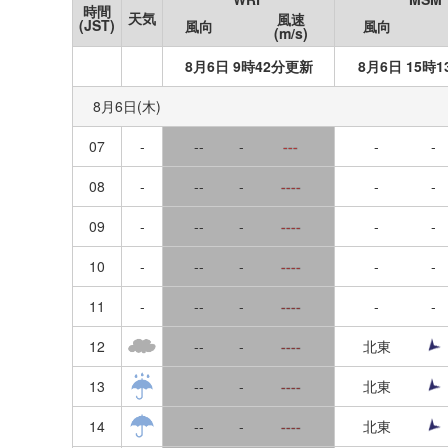
秋田
時間
内海
天気
風速
9
10
11
12
13
14
15
(JST)
風向
風向
(m/s)
新規登録
岩手
油津
8月6日 9時42分更新
8月6日 15時
16
17
18
19
20
21
22
宮城
外浦(宮崎)
8月6日(木)
23
24
25
26
27
28
29
山形
07
福島
-
--
-
---
-
-
30
31
福島
08
-
--
-
----
-
-
東京
09
-
--
-
----
-
-
神奈川
10
-
--
-
----
-
-
11
-
--
-
----
-
-
千葉
12
--
-
----
北東
茨城
13
--
-
----
北東
埼玉
14
--
-
----
北東
栃木