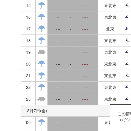
15
--
-
----
東北東
群馬
16
--
-
----
東北東
長野
17
---
-
----
北東
山梨
18
---
-
----
東北東
静岡
19
---
-
----
東北東
愛知
20
---
-
----
東北東
岐阜
21
---
-
----
東北東
三重
22
---
-
----
東北東
新潟
23
---
-
----
東北東
富山
8月7日(金)
この情
ログ
00
石川
---
-
----
東北東