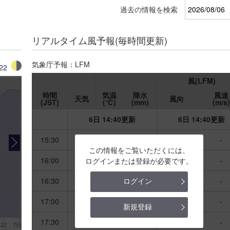
過去の情報を検索
リアルタイム風予報(毎時間更新)
気象庁予報：LFM
22
風(LFM)
時間
気温
降水
風速
天気
風向
(JST)
(℃)
(mm)
(m/s)
6日 14:40更新
6日 14:40更新
15:30
-
-
-
-
-
この情報をご覧いただくには、
16:00
-
-
-
-
-
ログインまたは登録が必要です。
16:30
-
-
-
-
-
ログイン
17:00
-
-
-
-
-
新規登録
17:30
-
-
-
-
-
22
7日