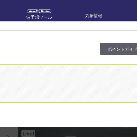
気象情報
波予想ツール
ポイント
ガイ
×0－