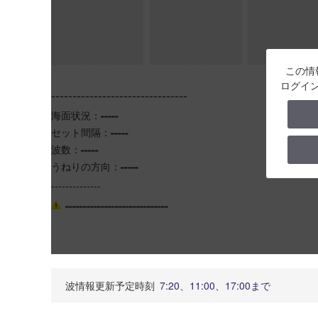
2026-08-04 15:58 ▼20－
この情
ログイ
--------------------------------
海面状況：
-----
セット間隔：
-----
波数：
-----
うねりの方向：
-----
--------------
-----------------------------
波情報更新予定時刻
7:20、11:00、17:00まで