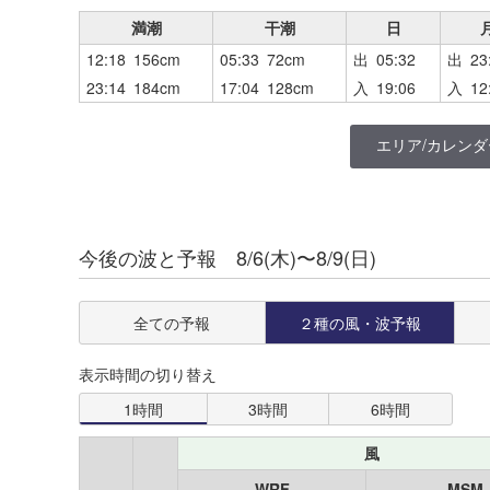
満潮
干潮
日
12:18 156cm
05:33 72cm
出 05:32
出 23
23:14 184cm
17:04 128cm
入 19:06
入 12
エリア/カレンダ
宮崎
今後の波と予報 8/6(木)〜8/9(日)
道北
折生迫
道央
土々呂
全ての予報
２種の
風・波予報
August
2026
道東
細島
Su
Mo
Tu
We
Th
Fr
Sa
表示時間の切り替え
1
道南
1時間
3時間
6時間
この情報をご覧いただくには、
美々津
ログインまたは登録が必要です。
青森
風
2
3
4
5
6
7
8
折生迫
ログイン
WRF
MSM