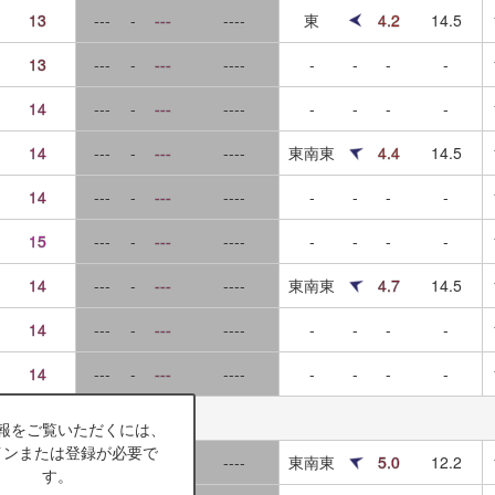
13
---
-
---
----
東
4.2
14.5
13
---
-
---
----
-
-
-
-
14
---
-
---
----
-
-
-
-
14
---
-
---
----
東南東
4.4
14.5
14
---
-
---
----
-
-
-
-
15
---
-
---
----
-
-
-
-
14
---
-
---
----
東南東
4.7
14.5
14
---
-
---
----
-
-
-
-
14
---
-
---
----
-
-
-
-
報をご覧いただくには、
インまたは登録が必要で
14
---
-
---
----
東南東
5.0
12.2
す。