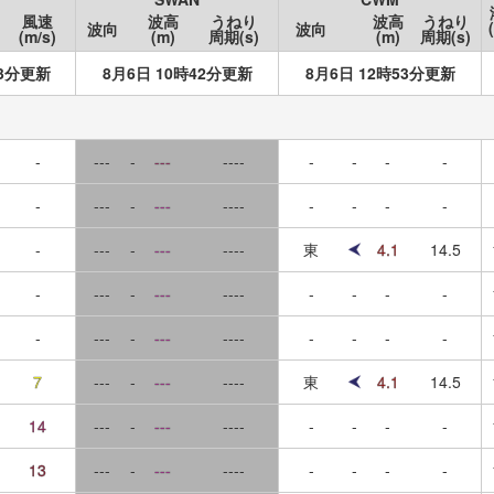
風速
波高
うねり
波高
うねり
波向
波向
(m/s)
(m)
周期(s)
(m)
周期(s)
13分更新
8月6日 10時42分更新
8月6日 12時53分更新
-
---
-
---
----
-
-
-
-
-
---
-
---
----
-
-
-
-
-
---
-
---
----
東
4.1
14.5
-
---
-
---
----
-
-
-
-
-
---
-
---
----
-
-
-
-
7
---
-
---
----
東
4.1
14.5
14
---
-
---
----
-
-
-
-
13
---
-
---
----
-
-
-
-