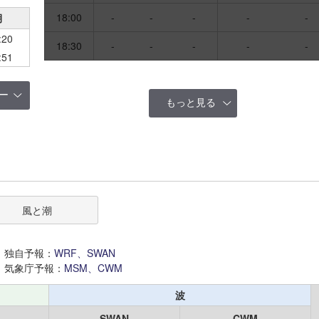
18:00
-
-
-
-
-
月
:20
18:30
-
-
-
-
-
:51
ー
もっと見る
風と潮
独自予報：
WRF、SWAN
気象庁予報：
MSM、CWM
波
SWAN
CWM