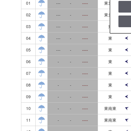
01
---
-
----
東北東
福井
02
---
-
----
東北東
滋賀
03
---
-
----
東
京都
04
---
-
----
東
大阪
05
---
-
----
東
兵庫
06
-
-
----
東
奈良
07
-
-
----
東
和歌山
08
-
-
----
東
岡山
09
-
-
----
東
広島
10
-
-
----
東南東
島根
11
-
-
----
東南東
鳥取