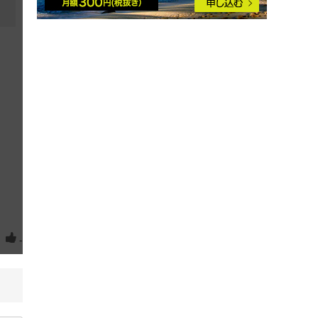
千葉北
千葉南
湘南
伊豆・伊東
静岡･浜松
伊良湖
伊勢・志摩
和歌山
四国
？
-
宮崎
福岡周辺
東シナ海