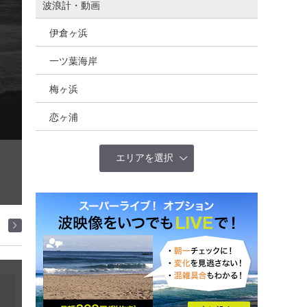
波浪計・動画
伊倉ヶ浜
一ツ葉海岸
梅ヶ浜
恋ヶ浦
エリアを選択
全国(概況)
北海道
東北
茨城