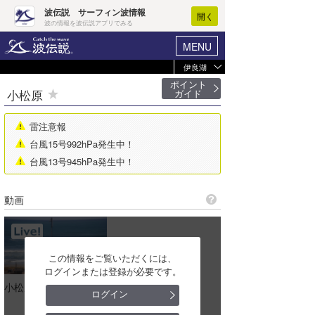
波伝説 サーフィン波情報
開く
波の情報を波伝説アプリでみる
MENU
伊良湖
ヘルプ
マイホーム
ポイント
小松原
ガイド
マイ波情報
ログイン
雷注意報
波情報
新規会員登録
台風15号992hPa発生中！
小松原
台風13号945hPa発生中！
波情報･概況
寺沢
波予想ツール
WAVE HUNTER
動画
百々
気象情報
チキン
ニュース
この情報をご覧いただくには、
ロングビーチ
ログインまたは登録が必要です。
サーフィンエリアガイド
小松原
ログイン
ロコ
会員メニュー
契約