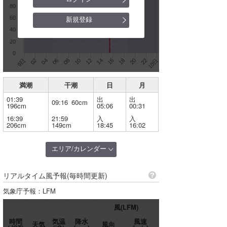
北海道
80
新規登録
60
東北
40
茨城
20
0
千葉北
14
16
18
20
22
10日
9日
02
04
06
08
10
12
千葉南
満潮
干潮
日
月
湘南
01:39
出
出
09:16 60cm
196cm
05:06
00:31
伊豆・伊東
16:39
21:59
入
入
206cm
149cm
18:45
16:02
静岡･浜松
伊良湖
エリア/カレンダー
伊勢・志摩
リアルタイム風予報(毎時間更新)
愛知
和歌山
気象庁予報：LFM
道北
四国
豊橋
風(LFM)
宮崎
道央
時間
気温
降水
風速
赤羽根
天気
風向