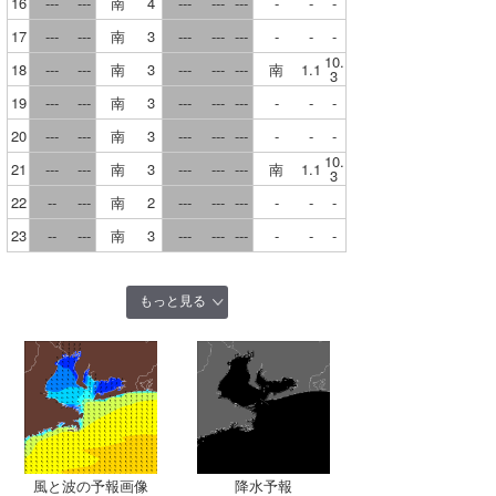
16
---
---
南
4
---
---
---
-
-
-
宮崎
17
---
---
南
3
---
---
---
-
-
-
10.
18
---
---
南
3
---
---
---
南
1.1
3
鹿児島
19
---
---
南
3
---
---
---
-
-
-
沖縄
20
---
---
南
3
---
---
---
-
-
-
10.
21
---
---
南
3
---
---
---
南
1.1
3
22
--
---
南
2
---
---
---
-
-
-
23
--
---
南
3
---
---
---
-
-
-
もっと見る
風と波の予報画像
降水予報