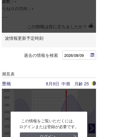
波数：
-
タンポポ
うねりの方向：
-
----
サリマノ
この情報は役に立ちましたか？
-
ミラー
波情報更新予定時刻
弥八
過去の情報を検索
堀切
石門
潮見表
恋路が浜
豊橋
8月9日
中潮
月齢
25
220
先端
200
180
エリアを選択
160
140
この情報をご覧いただくには、
ログインまたは登録が必要です。
120
全国(概況)
100
ログイン