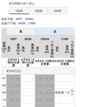
表示時間の切り替え
茨城
師崎
1時間
3時間
6時間
埼玉
佐久島
独自予報：
WRF、SWAN
栃木
気象庁予報：
MSM、CWM
篠島
風
波
群馬
名古屋
WRF
MSM
SWAN
CWM
長野
う
う
時
鬼崎
風
風
ね
ね
間
波
波
風
速
風
速
波
り
波
り
(JS
高
高
向
(m/
向
(m/
向
周
向
周
山梨
T)
(m)
(m)
s)
s)
期
期
常滑
(s)
(s)
8月9日 9
8月9日 15
静岡
8月9日 10時38
8月9日 12時53
時39分更
時15分更
分更新
分更新
新
新
愛知
8月9日(日)
07
---
---
-
-
---
---
---
-
-
-
岐阜
08
-
---
-
-
---
---
---
-
-
-
三重
10.
09
---
---
-
-
---
---
---
南南東
1.8
3
新潟
10
---
---
-
-
---
---
---
-
-
-
11
--
---
-
-
---
---
---
-
-
-