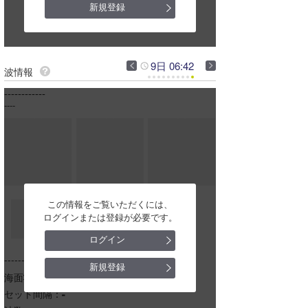
新規登録
港
今月のプレゼント
全日本
9日 06:42
新日本
波情報
------------
波浪計・動画
----
小島
高塚
伊古部
この情報をご覧いただくには、
ポポロ
ログインまたは登録が必要です。
ログイン
あら波
---------------------
新規登録
六連
海面状況：
-
セット間隔：
-
谷ノ口