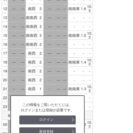
富山
10.
12
---
---
南西
3
---
---
---
南南東
1.6
3
石川
13
-
---
南南西
2
---
---
---
-
-
-
福井
14
---
---
南南西
3
---
---
---
-
-
-
10.
15
---
---
南南西
3
---
---
---
南南東
1.5
3
滋賀
16
---
---
南南西
2
---
---
---
-
-
-
京都
17
---
---
南西
2
---
---
---
-
-
-
10.
大阪
18
---
---
南西
2
---
---
---
南南東
1.4
3
19
---
---
南西
2
---
---
---
-
-
-
兵庫
20
--
---
南西
2
-
---
---
-
-
-
奈良
10.
21
--
---
南西
1
-
---
---
南南東
1.3
3
和歌山
22
---
---
西
1
-
---
---
-
-
-
この情報をご覧いただくには、
23
-
---
北北西
1
-
---
---
-
-
-
岡山
ログインまたは登録が必要です。
8月10日(月)
ログイン
広島
10.
00
-
---
北
1
-
---
---
南南東
1.2
3
新規登録
島根