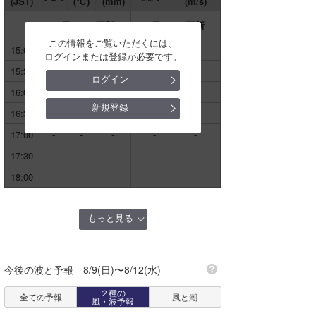
(JST)
(℃)
(mm)
(m/s)
August
2026
福岡周辺
道東
伊良湖
9日 14:36更新
9日 14:36更新
Su
Mo
Tu
We
Th
Fr
Sa
東シナ海
この情報をご覧いただくには、
道南
1
15:00
-
-
-
-
-
神島
ログインまたは登録が必要です。
この情報をご覧いただくには、
日本海北部
ログインまたは登録が必要です。
15:30
-
-
-
-
-
青森
ログイン
豊橋
2
3
4
5
6
7
8
日本海西部
16:00
-
-
-
-
-
ログイン
秋田
新規登録
福江(愛知)
アイランド
16:30
-
-
-
-
-
9
10
11
12
13
14
15
新規登録
岩手
17:00
-
-
-
-
-
立馬埼
16
17
18
19
20
21
22
17:30
-
-
-
-
-
宮城
三谷
18:00
-
-
-
-
-
山形
23
24
25
26
27
28
29
蒲郡
福島
もっと見る
形原
30
31
東京
州崎(愛知)
今後の波と予報 8/9(日)〜8/12(水)
神奈川
寺津
２種の
全ての予報
風と潮
千葉
風・波予報
武豊