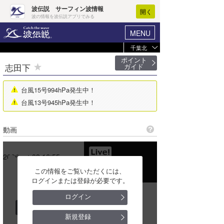
波伝説 サーフィン波情報
開く
波の情報を波伝説アプリでみる
MENU
千葉北
ヘルプ
マイホーム
ポイント
志田下
ガイド
マイ波情報
ログイン
台風15号994hPa発生中！
波情報
新規会員登録
台風13号945hPa発生中！
作田
波情報･概況
動画
片貝漁港
波予想ツール
WAVE HUNTER
片貝新堤
気象情報
2026-08-08 16:55
▼30－
この情報をご覧いただくには、
豊海
ニュース
ログインまたは登録が必要です。
志田下
白子（剃金）
サーフィンエリアガイド
ログイン
過去の動画
契約
白子（古所）
会員メニュー
新規登録