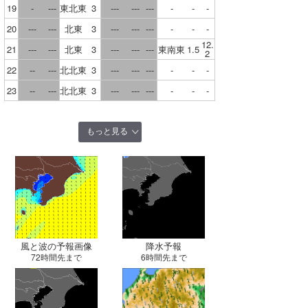
長崎
19
-
---
東北東
3
---
---
---
-
-
-
20
---
---
北東
3
---
---
---
-
-
-
佐賀
12.
21
---
---
北東
3
---
---
---
東南東
1.5
2
熊本
22
--
---
北北東
3
---
---
---
-
-
-
宮崎
23
--
---
北北東
3
---
---
---
-
-
-
鹿児島
もっと見る
沖縄
風と波の予報画像
降水予報
72時間先まで
6時間先まで