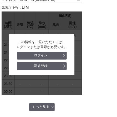
千葉
伊良湖
気象庁予報：LFM
伊勢・志摩
道北
片貝
風(LFM)
和歌山
道央
時間
気温
降水
風速
片貝
天気
風向
(JST)
(℃)
(mm)
(m/s)
August
2026
四国
道東
銚子漁港
8日 20:38更新
8日 20:38更新
Su
Mo
Tu
We
Th
Fr
Sa
宮崎
この情報をご覧いただくには、
道南
1
21:00
-
-
-
-
-
新地
ログインまたは登録が必要です。
福岡周辺
この情報をご覧いただくには、
ログインまたは登録が必要です。
21:30
-
-
-
-
-
青森
ログイン
犬吠埼
2
3
4
5
6
7
8
東シナ海
22:00
-
-
-
-
-
ログイン
秋田
日本海北部
新規登録
名洗
22:30
-
-
-
-
-
9
10
11
12
13
14
15
新規登録
岩手
日本海西部
23:00
-
-
-
-
-
船橋
16
17
18
19
20
21
22
アイランド
23:30
-
-
-
-
-
宮城
市川
00:00
-
-
-
-
-
山形
23
24
25
26
27
28
29
寒川
福島
もっと見る
千葉灯標
30
31
東京