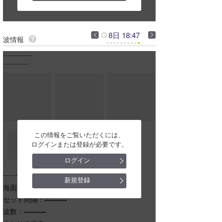
2026-08-08 13:26 ▼20－
一宮
今月のプレゼント
2026-08-08 10:17 ▼30－
サンライズ
8日 18:47
波情報
2026-08-08 07:55 ▼20－
東浪見
------------
-------------
2026-08-08 06:28 ▼20－
志田下
2026-08-08 05:05 ▼20－
太東
夷隅
大原
この情報をご覧いただくには、
ログインまたは登録が必要です。
御宿岩和田
ログイン
御宿中央〜浜
------------------------------------------
新規登録
海面状況：
---------
部原
セット間隔：
---------
波数：
---------
飯岡マンション下