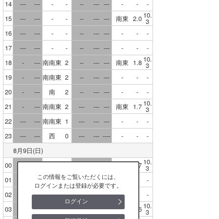
14
---
---
-
-
--
---
---
-
-
-
三重
10.
15
---
---
-
-
--
---
---
南東
2.0
3
新潟
16
---
---
-
-
--
---
---
-
-
-
17
---
---
-
-
--
---
---
-
-
-
富山
10.
18
-
---
南南東
2
--
---
---
南東
1.8
3
石川
19
-
---
南南東
2
--
---
---
-
-
-
福井
20
-
---
南
2
--
---
---
-
-
-
10.
21
-
---
南南東
2
---
---
---
南東
1.7
3
滋賀
22
---
---
南南東
1
---
---
---
-
-
-
京都
23
---
---
西
0
---
---
----
-
-
-
大阪
8月9日(日)
10.
00
---
---
南南西
1
---
---
----
東南東
1.7
3
兵庫
この情報をご覧いただくには、
01
-
---
南
2
---
---
----
-
-
-
ログインまたは登録が必要です。
奈良
02
---
---
南西
1
---
---
----
-
-
-
ログイン
10.
和歌山
03
---
---
西
1
---
---
----
東南東
1.6
3