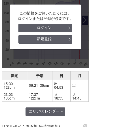
120
おばちゃん
この情報をご覧いただくには、
100
ログインまたは登録が必要です。
80
エリアを選択
ログイン
60
全国(概況)
新規登録
40
北海道
20
東北
0
14
16
18
20
22
9日
8日
02
04
06
08
10
12
茨城
満潮
干潮
日
月
千葉北
15:30
出
06:21 35cm
出
123cm
04:53
千葉南
23:03
17:37
入
入
135cm
122cm
18:35
14:45
湘南
伊豆・伊東
エリア/カレンダー
静岡･浜松
リアルタイム風予報(毎時間更新)