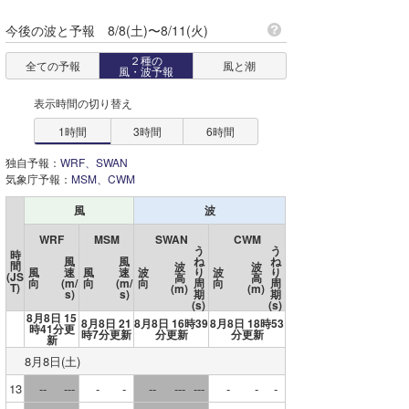
市原
今後の波と予報 8/8(土)〜8/11(火)
神奈川
姉崎
２種の
全ての予報
風と潮
千葉
風・波予報
君津
表示時間の切り替え
茨城
第一海保
1時間
3時間
6時間
埼玉
勝浦
独自予報：
WRF、SWAN
栃木
気象庁予報：
MSM、CWM
鴨川
風
波
群馬
岩井袋
WRF
MSM
SWAN
CWM
長野
う
う
時
船形
風
風
ね
ね
間
波
波
風
速
風
速
波
り
波
り
(JS
高
高
向
(m/
向
(m/
向
周
向
周
山梨
T)
(m)
(m)
s)
s)
期
期
館山
(s)
(s)
8月8日 15
静岡
8月8日 21
8月8日 16時39
8月8日 18時53
時41分更
布良
時7分更新
分更新
分更新
新
愛知
8月8日(土)
白浜(千葉)
13
--
---
-
-
--
---
---
-
-
-
岐阜