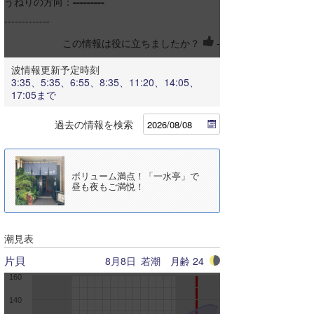
うねりの方向：
---------
飯岡信号下
-------------
この情報は役に立ちましたか？
-
椎名内安太郎下
波情報更新予定時刻
旧かんぽ下
3:35、5:35、6:55、8:35、11:20、14:05、
17:05まで
吉崎浜
過去の情報を検索
堀川浜
波浪計・動画
ボリューム満点！「一水亭」で
昼も夜もご満悦！
本須賀
白里
潮見表
中里海岸
片貝
8月8日
若潮
月齢
24
一松
160
140
クソ下