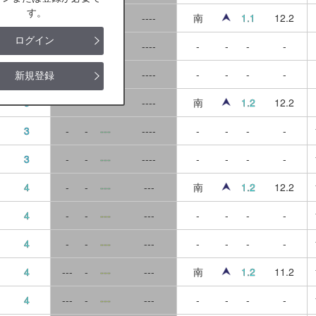
す。
1
-
-
---
----
南
1.1
12.2
ログイン
1
-
-
---
----
-
-
-
-
2
-
-
---
----
-
-
-
-
新規登録
3
-
-
---
----
南
1.2
12.2
3
-
-
---
----
-
-
-
-
3
-
-
---
----
-
-
-
-
4
-
-
---
---
南
1.2
12.2
4
-
-
---
---
-
-
-
-
4
-
-
---
---
-
-
-
-
4
---
-
---
---
南
1.2
11.2
4
---
-
---
---
-
-
-
-