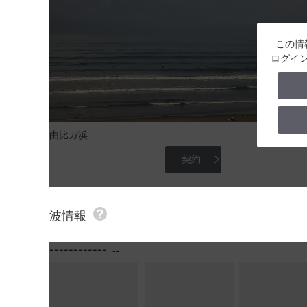
この情
ログイ
由比ガ浜
契約
波情報
------------
--