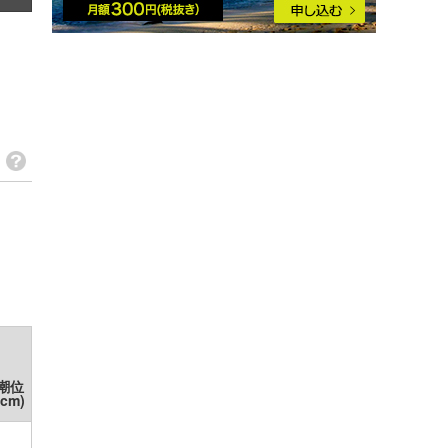
千葉北
千葉南
湘南
伊豆・伊東
静岡･浜松
伊良湖
伊勢・志摩
和歌山
四国
宮崎
潮位
(cm)
福岡周辺