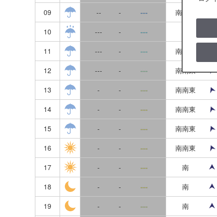
長野
小田和湾
09
--
-
---
南南東
山梨
新宿湾(逗子）
10
---
-
---
南
静岡
江ノ島
11
---
-
---
南南東
愛知
真鶴
12
---
-
---
南南東
岐阜
13
-
-
---
南南東
三重
14
-
-
---
南南東
新潟
15
-
-
---
南南東
富山
16
-
-
---
南南東
17
石川
-
-
---
南
18
-
-
---
南
福井
19
-
-
---
南
滋賀