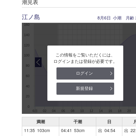
潮見表
江ノ島
8月6日
小潮
月齢
160
140
120
この情報をご覧いただくには、
100
ログインまたは登録が必要です。
80
ログイン
60
40
新規登録
20
0
6日
02
04
06
08
10
12
14
16
18
20
満潮
干潮
日
11:35 103cm
04:41 53cm
出 04:54
出 22