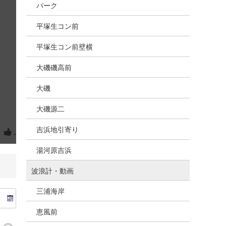
パーク
平塚生コン前
平塚生コン前壁横
大磯磯高前
大磯
大磯源二
吉浜地引寄り
？
-
湯河原吉浜
波浪計・動画
三浦海岸
恵風前