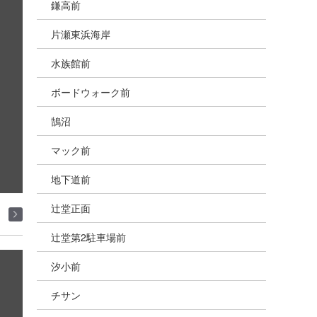
鎌高前
片瀬東浜海岸
水族館前
ボードウォーク前
鵠沼
マック前
地下道前
辻堂正面
辻堂第2駐車場前
汐小前
チサン