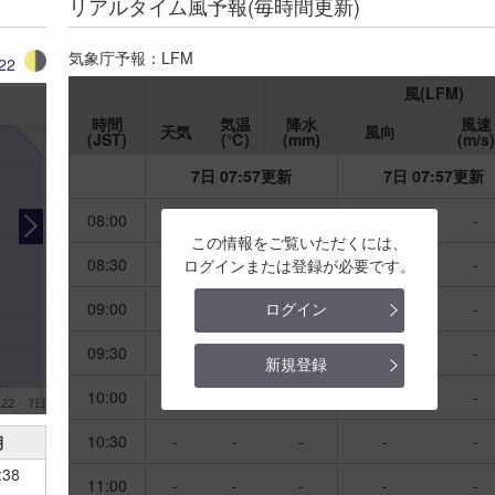
リアルタイム風予報(毎時間更新)
気象庁予報：LFM
22
風(LFM)
時間
気温
降水
風速
天気
風向
(JST)
(℃)
(mm)
(m/s)
7日 07:57更新
7日 07:57更新
08:00
-
-
-
-
-
この情報をご覧いただくには、
08:30
-
-
-
-
-
ログインまたは登録が必要です。
09:00
-
-
-
-
-
ログイン
09:30
-
-
-
-
-
新規登録
10:00
-
-
-
-
-
22
7日
10:30
-
-
-
-
-
月
:38
11:00
-
-
-
-
-