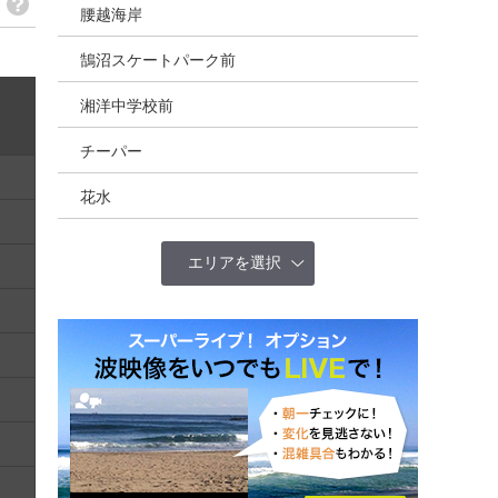
腰越海岸
鵠沼スケートパーク前
湘洋中学校前
チーパー
花水
エリアを選択
全国(概況)
北海道
東北
茨城