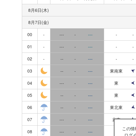
宮城
横須賀
8月6日(木)
23
24
25
26
27
28
29
山形
8月7日(金)
走水
30
31
福島
00
-
---
-
---
-
-
浦賀
東京
01
-
---
-
---
-
-
久里浜
神奈川
02
-
--
-
---
-
-
金田湾
03
--
-
---
東南東
千葉
間口
04
---
-
---
東
茨城
城ヶ島
05
--
-
---
東
埼玉
向ヶ崎
06
--
-
---
東北東
栃木
油壺
07
---
-
---
北東
群馬
諸磯
この情
08
---
-
---
東
ログ