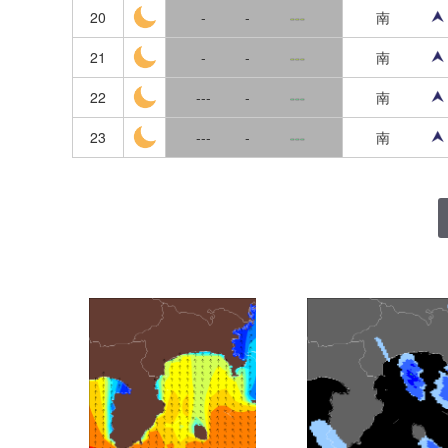
20
-
-
---
南
京都
21
-
-
---
南
大阪
22
---
-
---
南
兵庫
23
---
-
---
南
奈良
和歌山
岡山
広島
島根
鳥取
山口