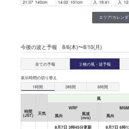
21:37 140cm
14:02 101cm
入 18:41
入 12
エリア/カレンダ
神奈川
今後の波と予報 8/6(木)〜8/10(月)
道北
江ノ島
道央
塩浜運河(川崎)
全ての予報
２種の
風・波予報
August
2026
道東
末広
Su
Mo
Tu
We
Th
Fr
Sa
表示時間の切り替え
1
道南
1時間
3時間
6時間
この情報をご覧いただくには、
横浜新港
ログインまたは登録が必要です。
青森
風
2
3
4
5
6
7
8
新山下
ログイン
WRF
MSM
秋田
時間
根岸
天気
風速
9
10
11
12
13
14
15
(JST)
風向
風向
(m/s)
新規登録
岩手
長浦
8月7日 3時45分更新
8月7日 6時
16
17
18
19
20
21
22