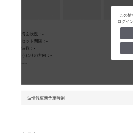
この情
ログイ
海面状況：
-
セット間隔：
-
波数：
-
うねりの方向：
-
----
波情報更新予定時刻