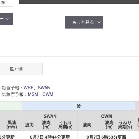
:26
ー
もっと見る
風と潮
独自予報：
WRF、SWAN
気象庁予報：
MSM、CWM
波
SWAN
CWM
風速
波高
うねり
波高
うねり
波向
波向
(m/s)
(m)
周期(s)
(m)
周期(s)
13分更新
8月7日 4時44分更新
8月7日 6時53分更新