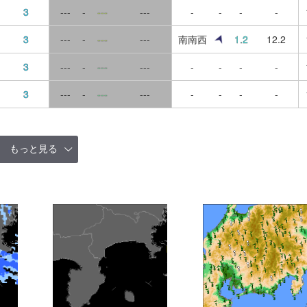
3
---
-
---
---
-
-
-
-
3
---
-
---
---
南南西
1.2
12.2
3
---
-
---
---
-
-
-
-
3
---
-
---
---
-
-
-
-
もっと見る