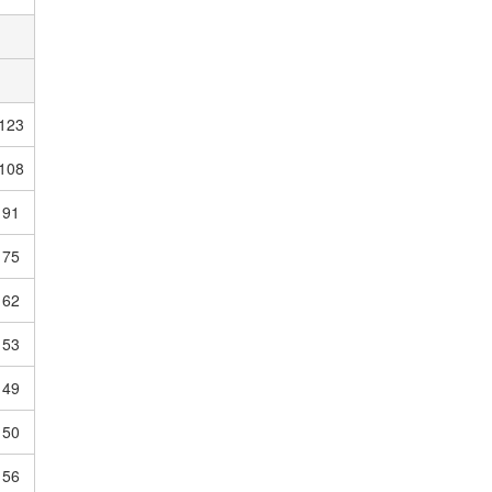
東シナ海
日本海北部
日本海西部
123
アイランド
108
91
75
62
53
49
50
56