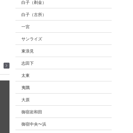
白子（剃金）
白子（古所）
一宮
サンライズ
東浪見
志田下
太東
夷隅
大原
御宿岩和田
御宿中央〜浜