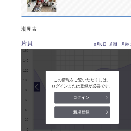
潮見表
片貝
8月8日
若潮
月齢
160
140
120
この情報をご覧いただくには、
100
ログインまたは登録が必要です。
80
ログイン
60
40
新規登録
20
0