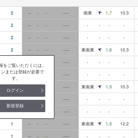
2
--
-
---
----
南東
1.7
10.3
2
--
-
---
----
-
-
-
-
2
--
-
---
----
-
-
-
-
2
--
-
---
----
東南東
1.6
10.3
2
--
-
---
----
-
-
-
-
報をご覧いただくには、
インまたは登録が必要で
2
--
-
---
----
-
-
-
-
す。
1
--
-
---
----
東南東
1.5
10.3
ログイン
1
--
-
---
----
-
-
-
-
新規登録
1
--
-
---
----
-
-
-
-
1
--
-
---
----
東南東
1.5
12.2
1
--
-
---
----
-
-
-
-