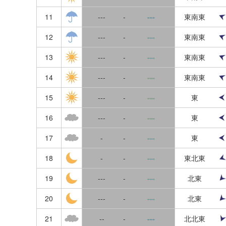
福井
11
---
-
---
東南東
12
---
-
---
東南東
滋賀
13
---
-
---
東南東
京都
14
---
-
---
東南東
大阪
15
---
-
---
東
兵庫
16
---
-
---
東
奈良
17
-
-
---
東
和歌山
18
-
-
---
東北東
岡山
19
---
-
---
北東
広島
20
---
-
---
北東
島根
21
--
-
---
北北東