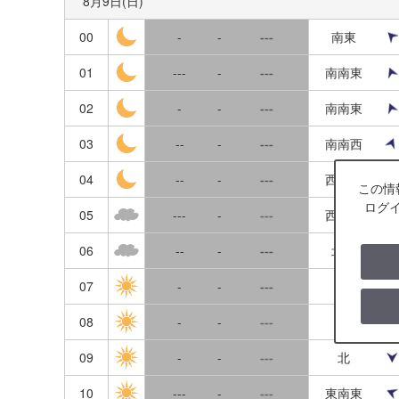
8月9日(日)
栃木
鴨川
00
-
-
---
南東
群馬
岩井袋
01
---
-
---
南南東
長野
船形
02
-
-
---
南南東
山梨
館山
03
--
-
---
南南西
静岡
布良
04
--
-
---
西南西
この情
愛知
ログ
白浜(千葉)
05
---
-
---
西北西
岐阜
06
--
-
---
北西
三重
07
-
-
---
西
新潟
08
-
-
---
北
富山
09
-
-
---
北
石川
10
---
-
---
東南東