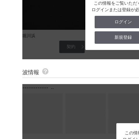
この情報をご覧いただ
ログインまたは登録が
ログイン
堀川浜
新規登録
契約
波情報
------------
--
この情