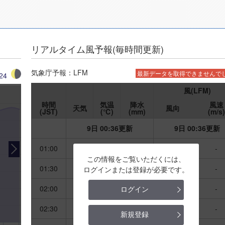
リアルタイム風予報(毎時間更新)
気象庁予報：LFM
最新データを
取得できませんで
24
風(LFM)
時間
気温
降水
風速
天気
風向
(JST)
(℃)
(mm)
(m/s)
9日 00:36更新
9日 00:36更新
01:00
-
-
-
-
-
この情報をご覧いただくには、
01:30
-
-
-
-
-
ログインまたは登録が必要です。
02:00
-
-
-
-
-
ログイン
02:30
-
-
-
-
-
新規登録