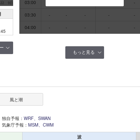
03:00
-
-
-
-
-
22
9日
月
03:30
-
-
-
-
-
04:00
-
-
-
-
-
:45
ー
もっと見る
風と潮
独自予報：
WRF、SWAN
気象庁予報：
MSM、CWM
波