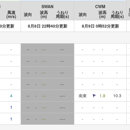
M
SWAN
CWM
風速
波高
うねり
波高
うねり
波向
波向
(m/s)
(m)
周期(s)
(m)
周期(s)
40分更新
8月8日 22時40分更新
8月9日 0時52分更新
-
--
-
---
---
-
-
-
-
-
--
-
---
---
-
-
-
-
-
--
-
---
---
-
-
-
-
-
--
-
---
---
-
-
-
-
4
--
-
---
----
南東
1.9
10.3
1
--
-
---
----
-
-
-
-
1
--
-
---
----
-
-
-
-