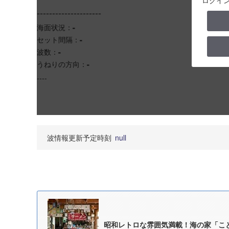
ログイ
---------------------
海面状況：
-
セット間隔：
-
波数：
-
うねりの方向：
-
----
波情報更新予定時刻
null
昭和レトロな雰囲気満載！海の家「こ