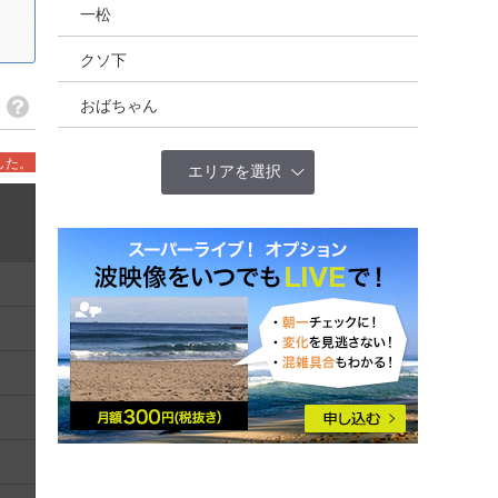
一松
クソ下
おばちゃん
した。
エリアを選択
全国(概況)
北海道
東北
茨城
千葉北
千葉南