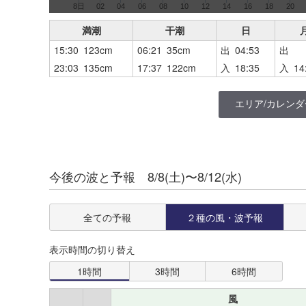
8日
02
04
06
08
10
12
14
16
18
20
満潮
干潮
日
15:30 123cm
06:21 35cm
出 04:53
出
23:03 135cm
17:37 122cm
入 18:35
入 14
エリア/カレンダ
千葉
今後の波と予報 8/8(土)〜8/12(水)
道北
片貝
道央
片貝
全ての予報
２種の
風・波予報
August
2026
道東
銚子漁港
Su
Mo
Tu
We
Th
Fr
Sa
表示時間の切り替え
1
道南
この情報をご覧いただくには、
1時間
3時間
6時間
新地
ログインまたは登録が必要です。
青森
2
3
4
5
6
7
8
風
犬吠埼