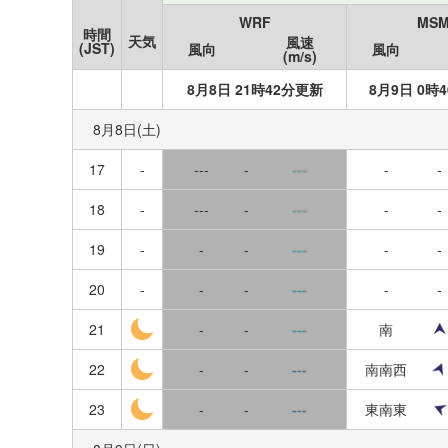
ログイン
WRF
MS
秋田
時間
名洗
9
10
11
12
13
14
15
天気
風速
(JST)
風向
風向
(m/s)
新規登録
岩手
船橋
8月8日 21時42分更新
8月9日 0時
16
17
18
19
20
21
22
宮城
市川
8月8日(土)
23
24
25
26
27
28
29
山形
寒川
17
-
---
-
---
-
-
30
31
福島
千葉灯標
18
-
---
-
---
-
-
東京
19
-
-
-
---
-
-
市原
神奈川
20
-
-
-
---
-
-
姉崎
千葉
21
-
-
---
南
君津
22
茨城
-
-
---
南南西
第一海保
23
-
-
---
東南東
埼玉
勝浦