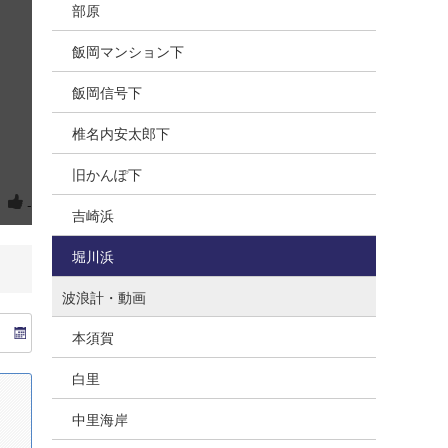
部原
飯岡マンション下
飯岡信号下
椎名内安太郎下
旧かんぽ下
？
-
吉崎浜
堀川浜
波浪計・動画
本須賀
白里
中里海岸